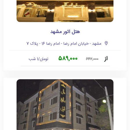
هتل آتور مشهد
مشهد - خیابان امام رضا - امام رضا 16 - پلاک 7
از
589,000
تومان/1 شب
642,000