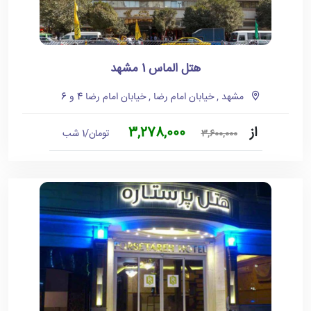
هتل الماس 1 مشهد
مشهد , خیابان امام رضا , خیابان امام رضا 4 و 6
از
3,278,000
تومان/1 شب
3,600,000