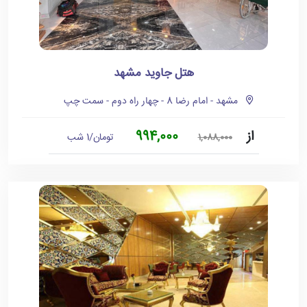
هتل جاوید مشهد
مشهد - امام رضا 8 - چهار راه دوم - سمت چپ
از
994,000
تومان/1 شب
1,088,000