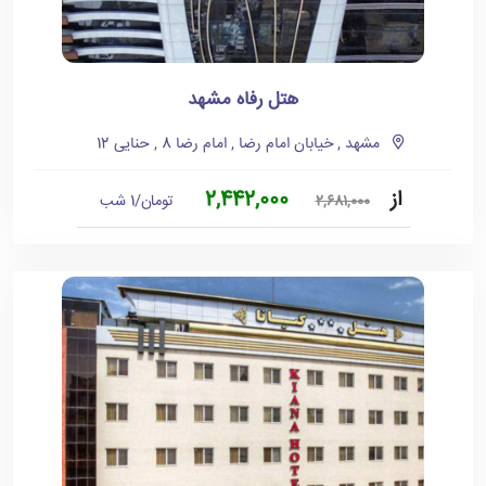
هتل رفاه مشهد
مشهد , خیابان امام رضا , امام رضا 8 , حنایی 12
از
2,442,000
تومان/1 شب
2,681,000