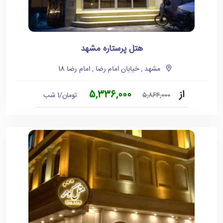
هتل پرستاره مشهد
مشهد , خیابان امام رضا , امام رضا 18
از
5,336,000
تومان/1 شب
5,864,000