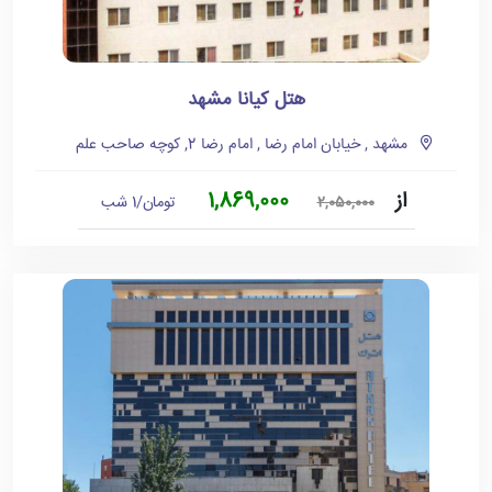
هتل کیانا مشهد
مشهد , خیابان امام رضا , امام رضا 2, کوچه صاحب علم
از
1,869,000
تومان/1 شب
2,050,000