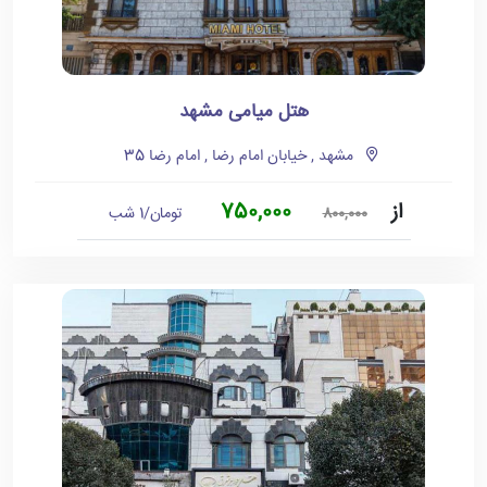
هتل میامی مشهد
مشهد , خیابان امام رضا , امام رضا 35
از
750,000
تومان/1 شب
800,000