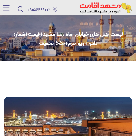
‪09156469002‬
لیست هتل های خیابان امام رضا مشهد+قیمت+شماره
تلفن+ویو حرم+50% تخفیف