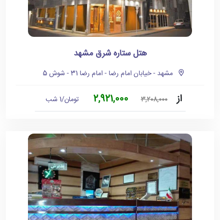
هتل ستاره شرق مشهد
مشهد - خیابان امام رضا - امام رضا 31 - شوش 5
از
2,921,000
تومان/1 شب
3,208,000