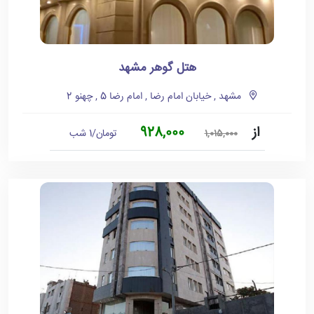
هتل گوهر مشهد
مشهد , خیابان امام رضا , امام رضا 5 , چهنو 2
از
928,000
تومان/1 شب
1,015,000