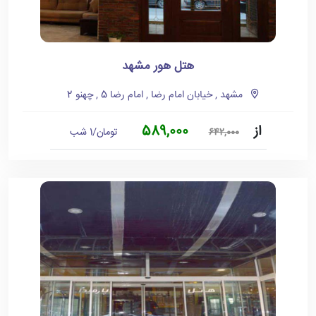
هتل هور مشهد
مشهد , خیابان امام رضا , امام رضا 5 , چهنو 2
از
589,000
تومان/1 شب
642,000