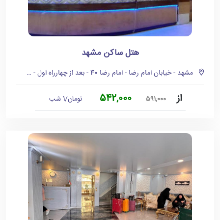
هتل ساکن مشهد
مشهد - خیابان امام رضا - امام رضا 40 - بعد از چهارراه اول - سمت چپ
از
542,000
تومان/1 شب
591,000