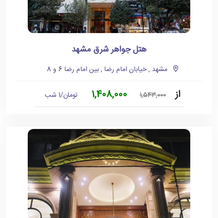
هتل جواهر شرق مشهد
مشهد , خیابان امام رضا , بین امام رضا 6 و 8
از
1,408,000
تومان/1 شب
1,543,000