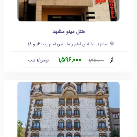
هتل مینو مشهد
مشهد - خیابان امام رضا - بین امام رضا 16 و 18
از
1,596,000
تومان/1 شب
1,750,000