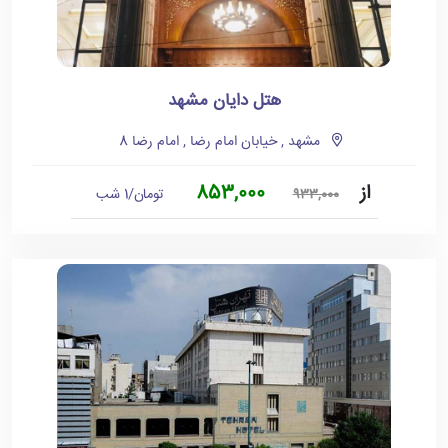
هتل دایان مشهد
مشهد , خیابان امام رضا , امام رضا 8
از
853,000
تومان/1 شب
933,000