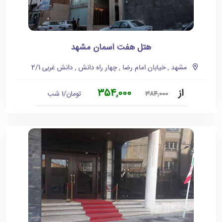
هتل هفت آسمان مشهد
مشهد , خیابان امام رضا , چهار راه دانش , دانش غربی 2/1
از
354,000
تومان/1 شب
384,000