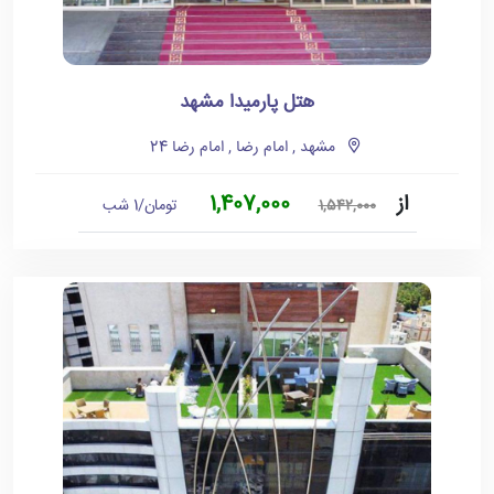
هتل پارمیدا مشهد
مشهد , امام رضا , امام رضا 24
از
1,407,000
تومان/1 شب
1,542,000