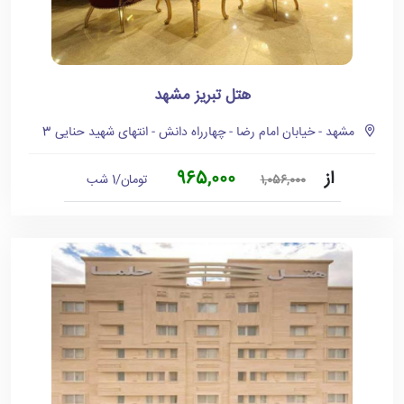
هتل تبریز مشهد
مشهد - خیابان امام رضا - چهارراه دانش - انتهای شهید حنایی 3
از
965,000
تومان/1 شب
1,056,000