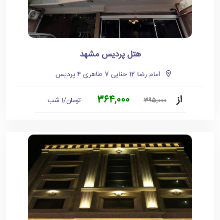
هتل پردیس مشهد
امام رضا 12 حنایی 7 طاهری ۴ پردیس
از
364,000
تومان/1 شب
395,000