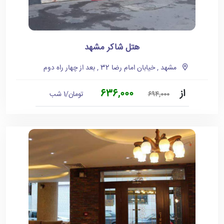
هتل شاکر مشهد
مشهد , خیابان امام رضا 32 , بعد از چهار راه دوم
از
636,000
تومان/1 شب
694,000