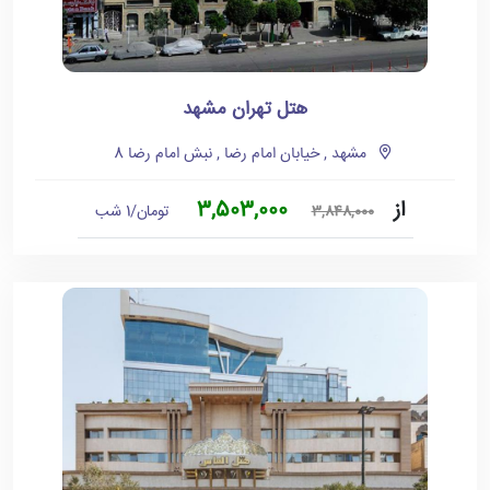
هتل تهران مشهد
مشهد , خیابان امام رضا , نبش امام رضا 8
از
3,503,000
تومان/1 شب
3,848,000