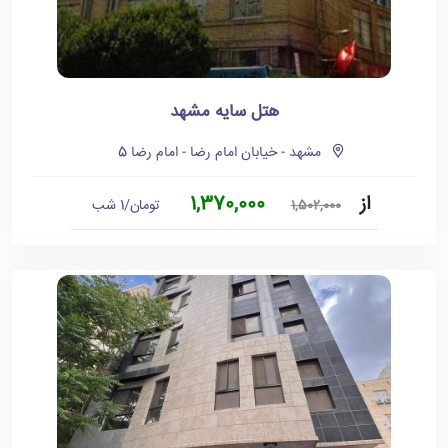
هتل سایه مشهد
مشهد - خیابان امام رضا - امام رضا 5
از
1,370,000
تومان/1 شب
1,502,000