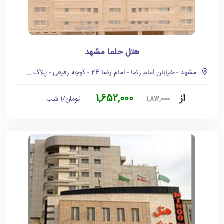
هتل حلما مشهد
مشهد - خیابان امام رضا - امام رضا 26 - کوچه رفیعی - پلاک 104
از
1,652,000
تومان/1 شب
1,812,000