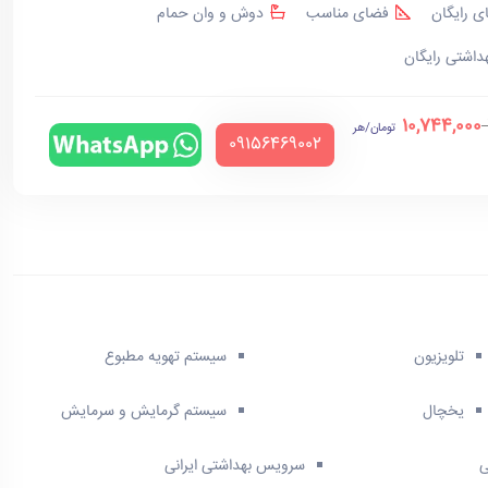
ی رایگان
فضای مناسب
دوش و وان حمام
هداشتی رایگان
10,744,000
تومان/هر
‪09156469002‬
تلویزیون
سیستم تهویه مطبوع
یخچال
سیستم گرمایش و سرمایش
ی
سرویس بهداشتی ایرانی