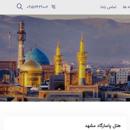
ه ها
تماس باما
‪09156469002‬
هتل پاسارگاد مشهد