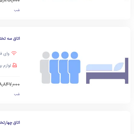
5,898,000
شب
اتاق سه تخت
وای فا
لوازم ب
8,847,000
شب
اتاق چهارتخت