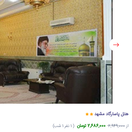
هتل پاسارگاد مشهد
2,686,000 تومان
از
2,949,000
( 1 نفر 1 شب)