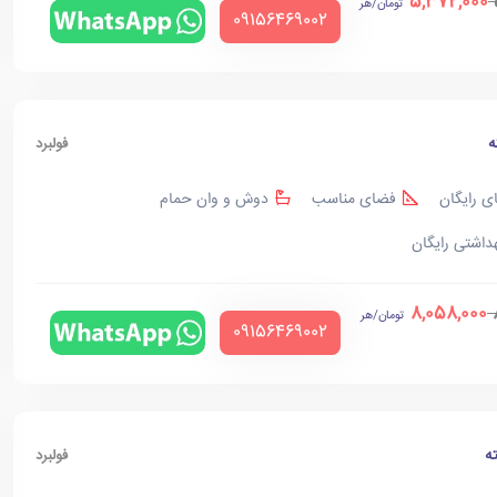
5,372,000
تومان/هر
‪09156469002‬
ه
فولبرد
ی رایگان
فضای مناسب
دوش و وان حمام
هداشتی رایگان
8,058,000
تومان/هر
‪09156469002‬
ه
فولبرد