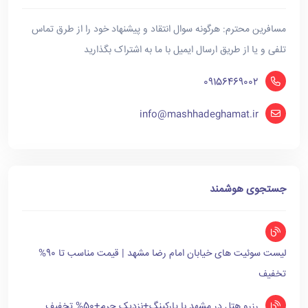
مسافرین محترم: هرگونه سوال انتقاد و پیشنهاد خود را از طرق تماس
تلفی و یا از طریق ارسال ایمیل با ما به اشتراک بگذارید
09156469002
info@mashhadeghamat.ir
جستجوی هوشمند
لیست سوئیت های خیابان امام رضا مشهد | قیمت مناسب تا 90%
تخفیف
رزرو هتل در مشهد با پارکینگ+نزدیک حرم+50% تخفیف