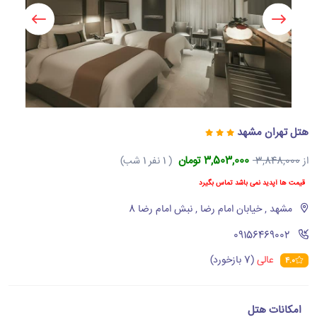
هتل تهران مشهد
3,503,000 تومان
از
3,848,000
( 1 نفر 1 شب)
قیمت ها آپدید نمی باشد تماس بگیرد
مشهد , خیابان امام رضا , نبش امام رضا 8
‪09156469002‬
عالی
(7 بازخورد)
4.0
امکانات هتل