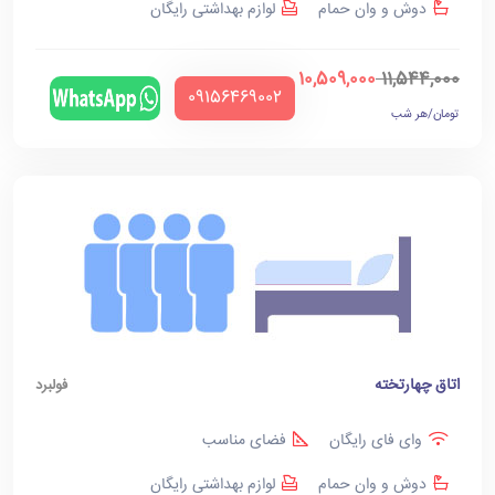
دوش و وان حمام
لوازم بهداشتی رایگان
10,509,000
11,544,000
‪09156469002‬
تومان/هر شب
اتاق چهارتخته
فولبرد
وای فای رایگان
فضای مناسب
دوش و وان حمام
لوازم بهداشتی رایگان