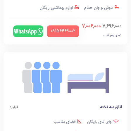
دوش و وان حمام
لوازم بهداشتی رایگان
7,006,000
7,696,000
‪09156469002‬
تومان/هر شب
اتاق سه تخته
فولبرد
وای فای رایگان
فضای مناسب