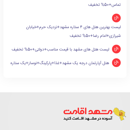
تماس+50% تخفیف
لیست بهترین هتل های ۴ ستاره مشهد+نزدیک حرم+خیابان
شیرازی+امام رضا+50% تخفیف
لیست هتل های مشهد با قیمت مناسب+دولتی+50% تخفیف
هتل آپارتمان درجه یک مشهد+غذا+پارکینگ+نوساز+یک ستاره