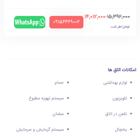
14,012,000
15,392,000
‪09156469002‬
تومان/هر شب
امکانات اتاق ها
لوازم بهداشتی
حمام
تلویزیون
سیستم تهویه مطبوع
تلفن در اتاق
مبلمان
یخچال
سیستم گرمایش و سرمایش