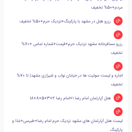
مردم+50% تخفیف
رزرو هتل در مشهد با پارکینگ+نزدیک حرم+50% تخفیف
رزرو مسافرخانه مشهد نزدیک حرم+قیمت+شماره تماس +70%
تخفیف
اجاره و لیست سوئیت ها در خیابان نواب و شیرازی مشهد| تا 70%
تخفیف
هتل آپارتمان امام رضا ۱+امام رضا 2+3+5+8+18
لیست هتل آپارتمان های مشهد نزدیک حرم امام رضا+طبرسی+غذا و
پارکینگ