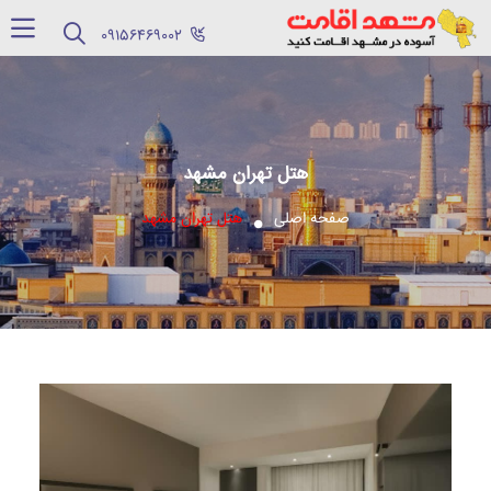
‪09156469002‬
هتل تهران مشهد
صفحه اصلی
هتل تهران مشهد