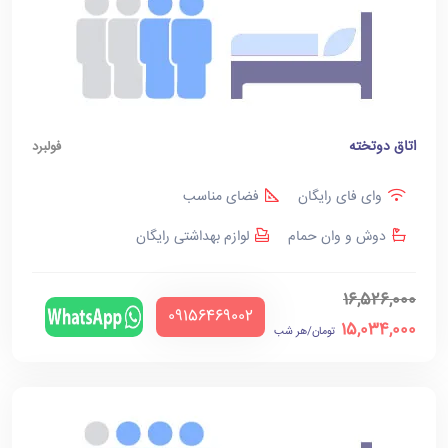
اتاق دوتخته
فولبرد
وای فای رایگان
فضای مناسب
دوش و وان حمام
لوازم بهداشتی رایگان
16,526,000
‪09156469002‬
15,034,000
تومان/هر شب