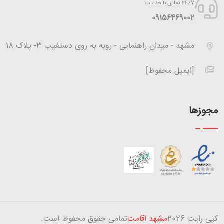
24/7 تماس با خدمات
‪09156469002
مشهد - میدان راهنمایی - روبه به روی دستغیب 3- پلاک 18
[ایمیل محفوظ]
مجوزها
کپی رایت
2026
مشهد اقامت
تمامی حقوق محفوظ است.