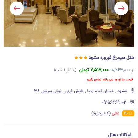
هتل سیمرغ فیروزه مشهد
7,517,000 تومان
از
8,263,000
( 1 نفر 1 شب)
قیمت ها آپدید نمی باشد تماس بگیرد
مشهد , خیابان امام رضا , دانش غربی , نبش سرشور 36
‪09156469002‬
عالی
(7 بازخورد)
4.0
امکانات هتل