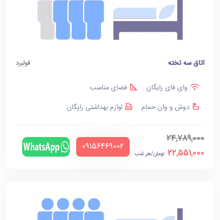
اتاق سه تخته
فولبرد
وای فای رایگان
فضای مناسب
دوش و وان حمام
لوازم بهداشتی رایگان
24,789,000
‪09156469002‬
22,551,000
تومان/هر شب