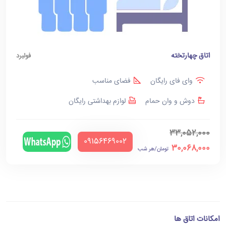
اتاق چهارتخته
فولبرد
وای فای رایگان
فضای مناسب
دوش و وان حمام
لوازم بهداشتی رایگان
33,052,000
‪09156469002‬
30,068,000
تومان/هر شب
امکانات اتاق ها