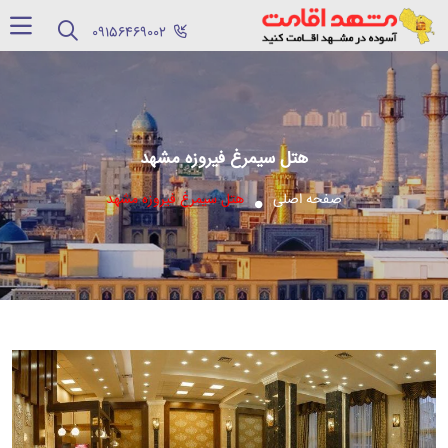
‪09156469002‬
هتل سیمرغ فیروزه مشهد
صفحه اصلی
هتل سیمرغ فیروزه مشهد