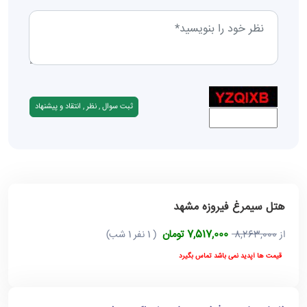
هتل سیمرغ فیروزه مشهد
7,517,000 تومان
از
8,263,000
( 1 نفر 1 شب)
قیمت ها آپدید نمی باشد تماس بگیرد