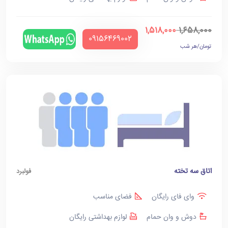
1,518,000
1,658,000
‪09156469002‬
تومان/هر شب
اتاق سه تخته
فولبرد
وای فای رایگان
فضای مناسب
دوش و وان حمام
لوازم بهداشتی رایگان