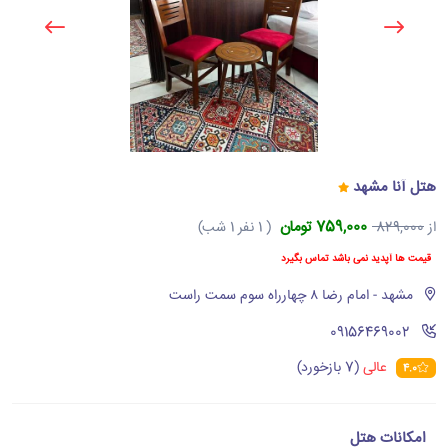
هتل آنا مشهد
759,000 تومان
از
829,000
( 1 نفر 1 شب)
قیمت ها آپدید نمی باشد تماس بگیرد
مشهد - امام رضا ۸ چهارراه سوم سمت راست
‪09156469002‬
عالی
(7 بازخورد)
4.0
امکانات هتل