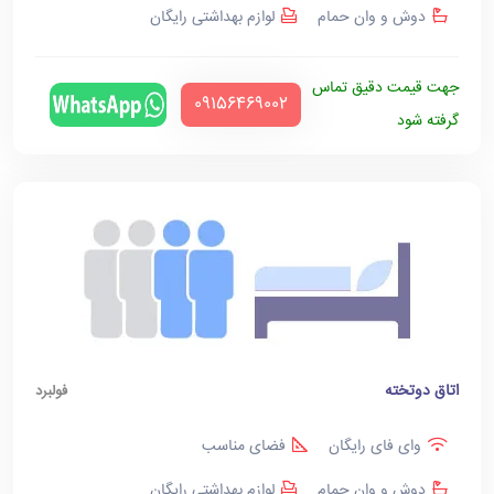
دوش و وان حمام
لوازم بهداشتی رایگان
جهت قیمت دقیق تماس
‪09156469002‬
گرفته شود
اتاق دوتخته
فولبرد
وای فای رایگان
فضای مناسب
دوش و وان حمام
لوازم بهداشتی رایگان