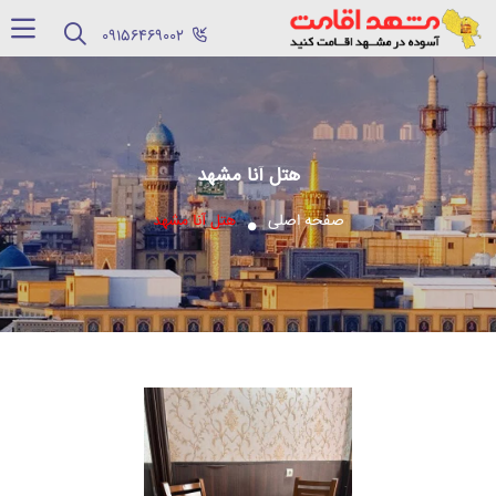
‪09156469002‬
هتل آنا مشهد
صفحه اصلی
هتل آنا مشهد