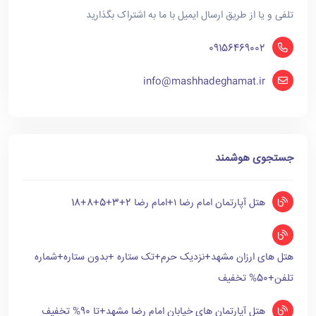
تلفی و یا از طریق ارسال ایمیل با ما به اشتراک بگذارید
09156469002
info@mashhadeghamat.ir
جستجوی هوشمند
هتل آپارتمان امام رضا ۱+امام رضا 2+3+5+8+18
هتل های ارزان مشهد+نزدیک حرم+تک ستاره +بدون ستاره+شماره
تلفن+50% تخفیف
هتل آپارتمان های خیابان امام رضا مشهد+تا 90% تخفیف