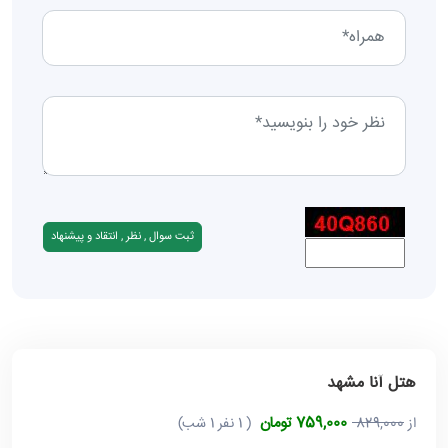
هتل آنا مشهد
759,000 تومان
از
829,000
( 1 نفر 1 شب)