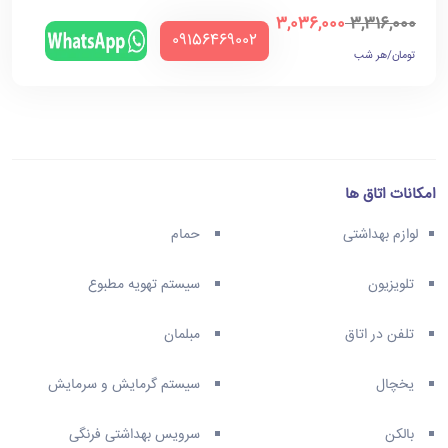
3,036,000
3,316,000
‪09156469002‬
تومان/هر شب
امکانات اتاق ها
لوازم بهداشتی
حمام
تلویزیون
سیستم تهویه مطبوع
تلفن در اتاق
مبلمان
یخچال
سیستم گرمایش و سرمایش
بالکن
سرویس بهداشتی فرنگی