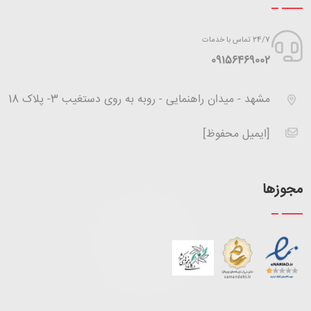
24/7 تماس با خدمات
‪09156469002
مشهد - میدان راهنمایی - روبه به روی دستغیب 3- پلاک 18
[ایمیل محفوظ]
مجوزها