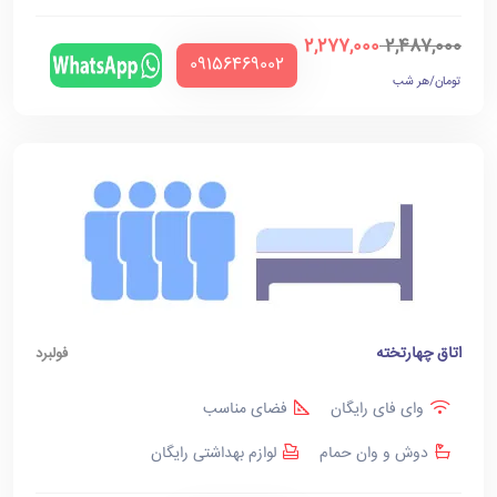
2,277,000
2,487,000
‪09156469002‬
تومان/هر شب
اتاق چهارتخته
فولبرد
وای فای رایگان
فضای مناسب
دوش و وان حمام
لوازم بهداشتی رایگان