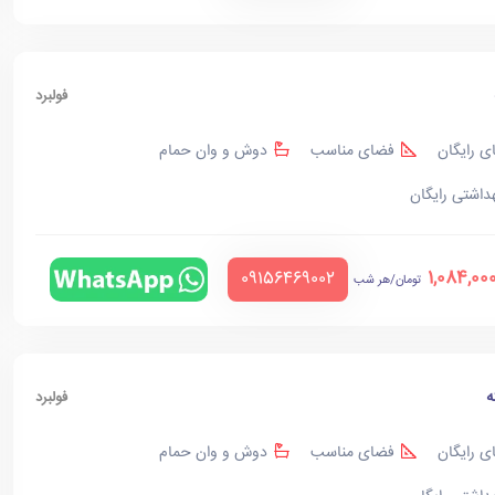
فولبرد
ی رایگان
فضای مناسب
دوش و وان حمام
هداشتی رایگان
1,084,00
‪09156469002‬
تومان/هر شب
ه
فولبرد
ی رایگان
فضای مناسب
دوش و وان حمام