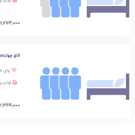
لوازم ب
1,773,000
اتاق چهارتخت
وای فا
لوازم ب
2,364,000