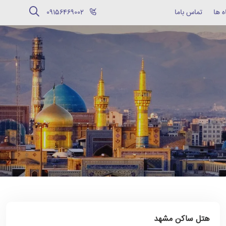
ه ها
تماس باما
‪09156469002‬
هتل ساکن مشهد