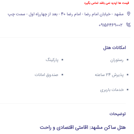
قیمت ها آپدید نمی باشد تماس بگیرد
مشهد - خیابان امام رضا - امام رضا 40 - بعد از چهارراه اول - سمت چپ
‪09156469002‬
امکانات هتل
رستوران
پارکینگ
پذیرش 24 ساعته
صندوق امانات
خدمات باربری
توضیحات
هتل ساکن مشهد: اقامتی اقتصادی و راحت