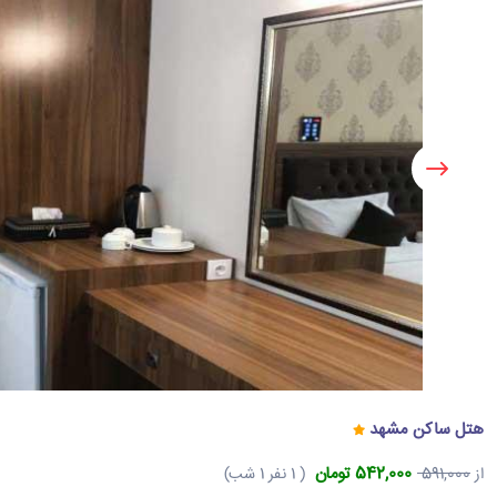
هتل ساکن مشهد
542,000 تومان
از
591,000
( 1 نفر 1 شب)