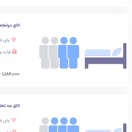
اتاق دوتخته
وای فا
لوازم ب
0
1,182,000
اتاق سه تخت
وای فا