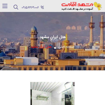
‪09156469002‬
هتل آیران مشهد
صفحه اصلی
هتل آیران مشهد