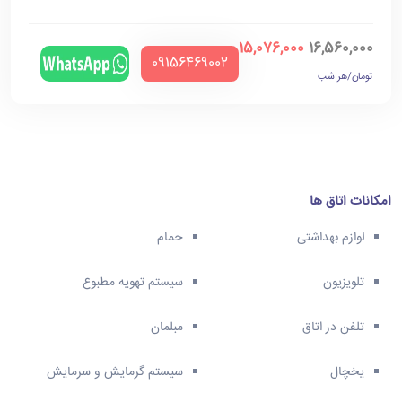
15,076,000
16,560,000
‪09156469002‬
تومان/هر شب
امکانات اتاق ها
لوازم بهداشتی
حمام
تلویزیون
سیستم تهویه مطبوع
تلفن در اتاق
مبلمان
یخچال
سیستم گرمایش و سرمایش