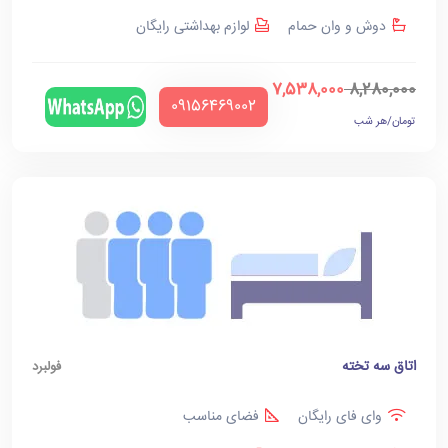
دوش و وان حمام
لوازم بهداشتی رایگان
7,538,000
8,280,000
‪09156469002‬
تومان/هر شب
اتاق سه تخته
فولبرد
وای فای رایگان
فضای مناسب