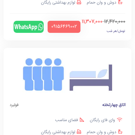
دوش و وان حمام
لوازم بهداشتی رایگان
11,307,000
12,420,000
‪09156469002‬
تومان/هر شب
اتاق چهارتخته
فولبرد
وای فای رایگان
فضای مناسب
دوش و وان حمام
لوازم بهداشتی رایگان