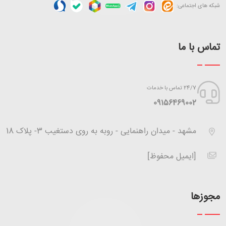
شبکه های اجتماعی:
تماس با ما
24/7 تماس با خدمات
‪09156469002
مشهد - میدان راهنمایی - روبه به روی دستغیب 3- پلاک 18
[ایمیل محفوظ]
مجوزها