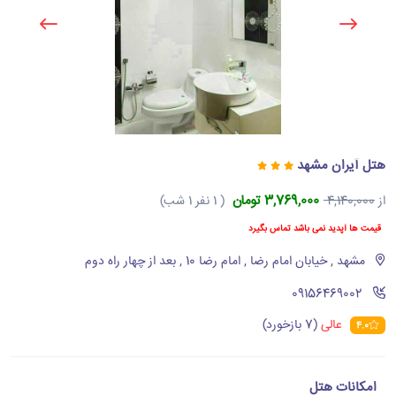
هتل آیران مشهد
3,769,000 تومان
از
4,140,000
( 1 نفر 1 شب)
قیمت ها آپدید نمی باشد تماس بگیرد
مشهد , خیابان امام رضا , امام رضا 10 , بعد از چهار راه دوم
‪09156469002‬
عالی
(7 بازخورد)
4.0
امکانات هتل