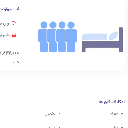
اتاق چهارتخت
وای فا
لوازم ب
2,832,000
شب
امکانات اتاق ها
حمام
یخچال