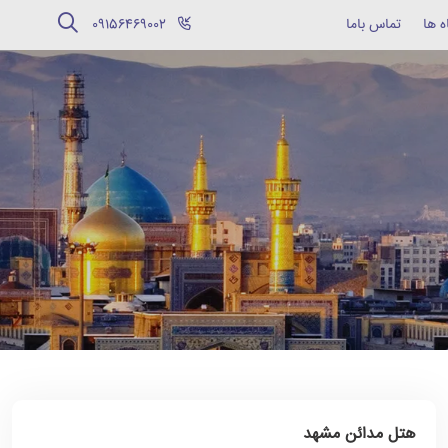
ه ها
تماس باما
‪09156469002‬
هتل مدائن مشهد