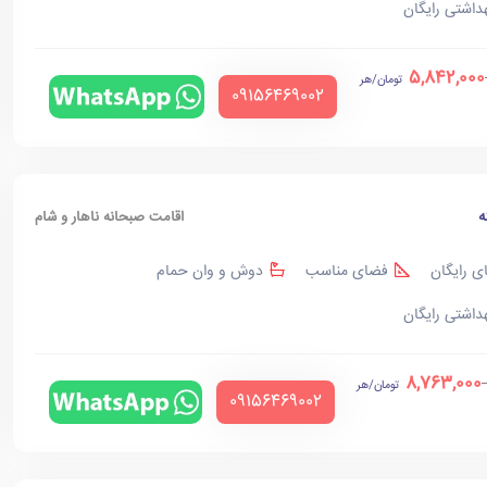
هداشتی رایگان
5,842,000
تومان/هر
‪09156469002‬
ه
اقامت صبحانه ناهار و شام
ی رایگان
فضای مناسب
دوش و وان حمام
هداشتی رایگان
8,763,000
تومان/هر
‪09156469002‬