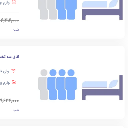
لوازم ب
6,416,000
شب
اتاق سه تخت
وای فا
لوازم ب
9,624,000
شب