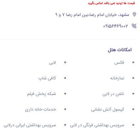
قیمت ها آپدید نمی باشد تماس بگیرد
مشهد، خیابان امام رضا،بین امام رضا ۷ و ۹
‪09156469002‬
امکانات هتل
فکس
لابی
نمازخانه
کافی شاپ
تلفن در لابی
شبکه پخش فیلم
کپسول آتش نشانی
خدمات خانه داری
سرویس بهداشتی فرنگی در لابی
سرویس بهداشتی ایرانی درلابی