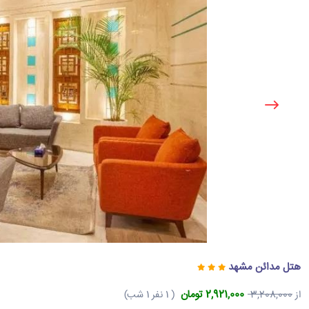
هتل مدائن مشهد
2,921,000 تومان
از
3,208,000
( 1 نفر 1 شب)