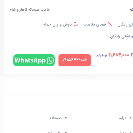
ه
اقامت صبحانه ناهار و شام
ی رایگان
فضای مناسب
دوش و وان حمام
هداشتی رایگان
11,684,000
1
تومان/هر
‪09156469002‬
دراور
صبحانه