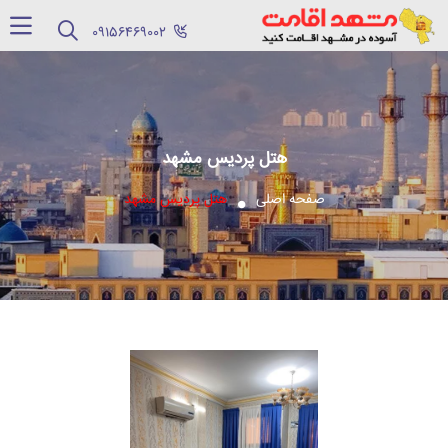
‪09156469002‬
هتل پردیس مشهد
صفحه اصلی
هتل پردیس مشهد