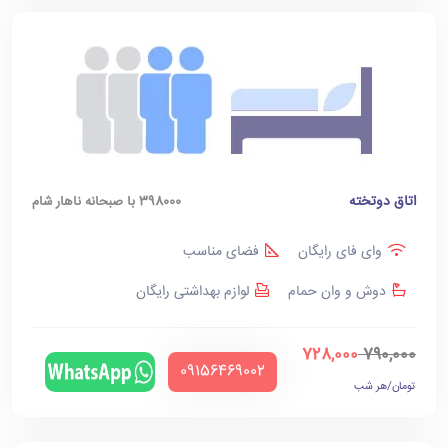
اتاق دوتخته
398000 با صبحانه ناهار شام
وای فای رایگان
فضای مناسب
دوش و وان حمام
لوازم بهداشتی رایگان
728,000
790,000
‪09156469002‬
تومان/هر شب