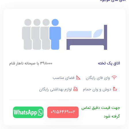
اتاق های موجود
اتاق یک تخته
398000 با صبحانه ناهار شام
وای فای رایگان
فضای مناسب
دوش و وان حمام
لوازم بهداشتی رایگان
جهت قیمت دقیق تماس
‪09156469002‬
گرفته شود