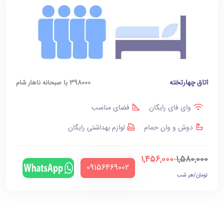
اتاق چهارتخته
398000 با صبحانه ناهار شام
وای فای رایگان
فضای مناسب
دوش و وان حمام
لوازم بهداشتی رایگان
1,456,000
1,580,000
‪09156469002‬
تومان/هر شب