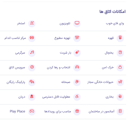
امکانات اتاق ها
وای فای خوب
تلویزیون
استخر
قهوه
تهویه مطبوع
مرکز تناسب اندام
یخچال
بار شربت
سرگرمی
خرک امن
انتخاب و رها کردن
سرویس اتاق
حیوانات خانگی مجاز
صبحانه
پارکینگ رایگان
بخاری
معلولیت قابل دسترسی
دربان
آسانسور در ساختمان
مناسب برای رویدادها
Play Place