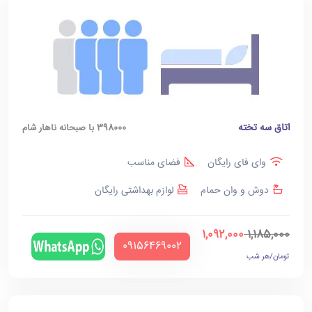
اتاق سه تخته
398000 با صبحانه ناهار شام
وای فای رایگان
فضای مناسب
دوش و وان حمام
لوازم بهداشتی رایگان
1,092,000
1,185,000
‪09156469002‬
تومان/هر شب