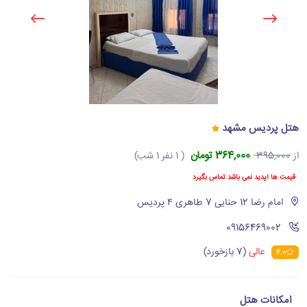
هتل پردیس مشهد
364,000 تومان
از
395,000
( 1 نفر 1 شب)
قیمت ها آپدید نمی باشد تماس بگیرد
امام رضا 12 حنایی 7 طاهری ۴ پردیس
‪09156469002‬
عالی
(7 بازخورد)
4.0
امکانات هتل