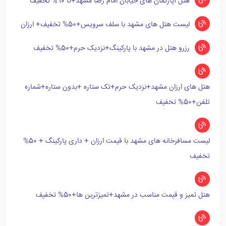
هتل آپارتمان های خیابان امام رضا مشهد+تا 90% تخفیف
لیست هتل های مشهد با سلف سرویس+50% تخفیف+ ارزان
رزرو هتل در مشهد با پارکینگ+نزدیک حرم+50% تخفیف
هتل های ارزان مشهد+نزدیک حرم+تک ستاره +بدون ستاره+شماره
تلفن+50% تخفیف
لیست مسافرخانه های مشهد با قیمت ارزان + داری پارکینگ + 50%
تخفیف
هتل تمیز و قیمت مناسب در مشهد+تمیزترین ها+50% تخفیف