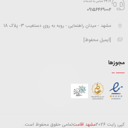
24/7 تماس با خدمات
‪09156469002
مشهد - میدان راهنمایی - روبه به روی دستغیب 3- پلاک 18
[ایمیل محفوظ]
مجوزها
کپی رایت
2026
مشهد اقامت
تمامی حقوق محفوظ است.