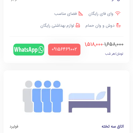
وای فای رایگان
فضای مناسب
دوش و وان حمام
لوازم بهداشتی رایگان
1,518,000
1,658,000
‪09156469002‬
تومان/هر شب
اتاق سه تخته
فولبرد