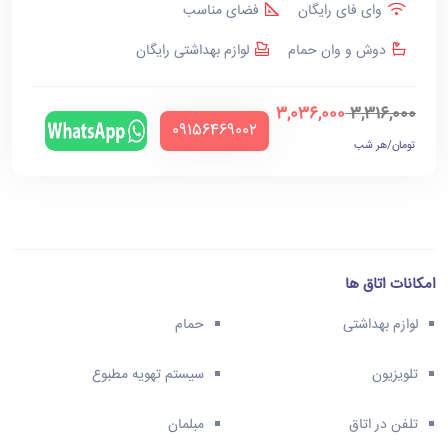
وای فای رایگان
فضای مناسب
دوش و وان حمام
لوازم بهداشتی رایگان
3,036,000
3,316,000
‪09156469002‬
تومان/هر شب
امکانات اتاق ها
لوازم بهداشتی
حمام
تلویزیون
سیستم تهویه مطبوع
تلفن در اتاق
مبلمان