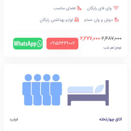
وای فای رایگان
فضای مناسب
دوش و وان حمام
لوازم بهداشتی رایگان
2,277,000
2,487,000
‪09156469002‬
تومان/هر شب
اتاق چهارتخته
فولبرد