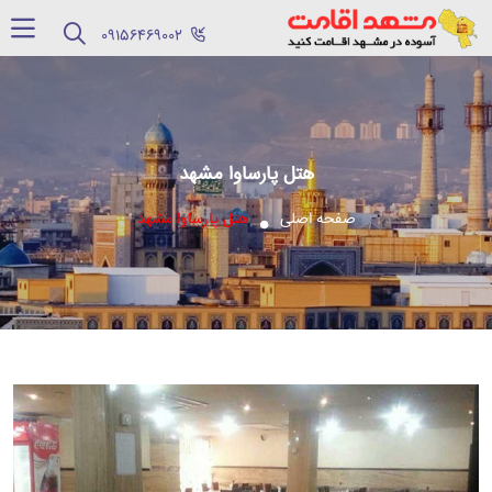
‪09156469002‬
هتل پارساوا مشهد
صفحه اصلی
هتل پارساوا مشهد