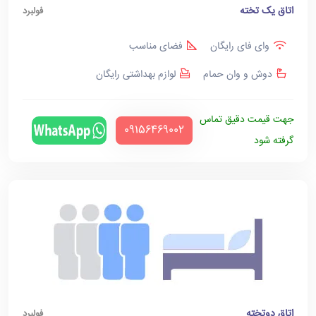
اتاق یک تخته
فولبرد
وای فای رایگان
فضای مناسب
دوش و وان حمام
لوازم بهداشتی رایگان
جهت قیمت دقیق تماس
‪09156469002‬
گرفته شود
اتاق دوتخته
فولبرد