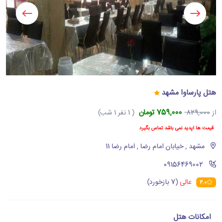
هتل پارساوا مشهد
759,000 تومان
از
829,000
( 1 نفر 1 شب)
قیمت ها آپدید نمی باشد تماس بگیرد
مشهد , خیابان امام رضا , امام رضا 11
‪09156469002‬
عالی
(7 بازخورد)
4.0
امکانات هتل