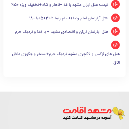
قیمت هتل ارزان مشهد با غذا+ناهار و شام+تخفیف ویژه 50%
هتل آپارتمان امام رضا ۱+امام رضا 2+3+5+8+18
هتل آپارتمان ارزان و اقتصادی مشهد + با غذا و نزدیک حرم
هتل های لوکس و لاکچری مشهد نزدیک حرم+استخر و جکوزی داخل
اتاق