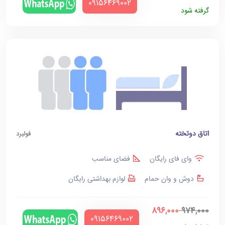
‪09156469002‬
گرفته شود
اتاق دوتخته
فولبرد
وای فای رایگان
فضای مناسب
دوش و وان حمام
لوازم بهداشتی رایگان
896,000
974,000
‪09156469002‬