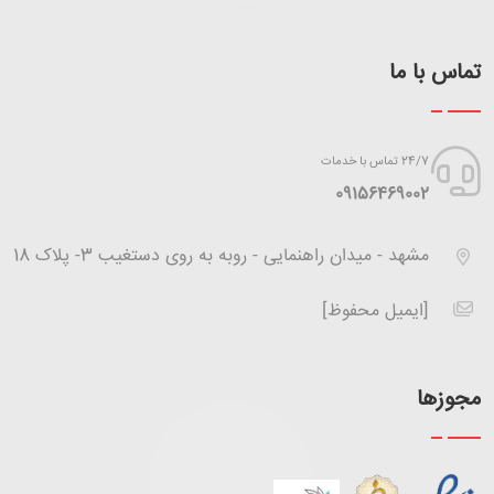
تماس با ما
24/7 تماس با خدمات
‪09156469002
مشهد - میدان راهنمایی - روبه به روی دستغیب 3- پلاک 18
[ایمیل محفوظ]
مجوزها