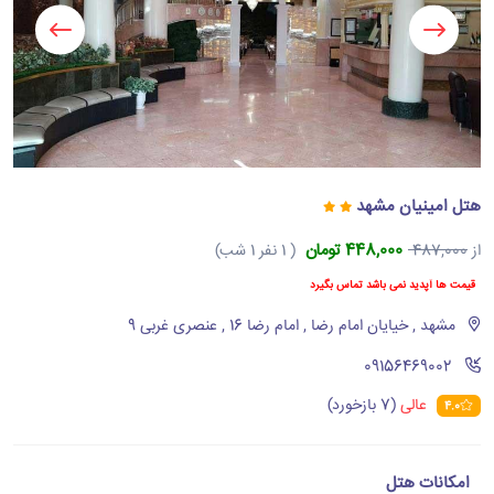
هتل امینیان مشهد
448,000 تومان
از
487,000
( 1 نفر 1 شب)
قیمت ها آپدید نمی باشد تماس بگیرد
مشهد , خیایان امام رضا , امام رضا 16 , عنصری غربی 9
‪09156469002‬
عالی
(7 بازخورد)
4.0
امکانات هتل