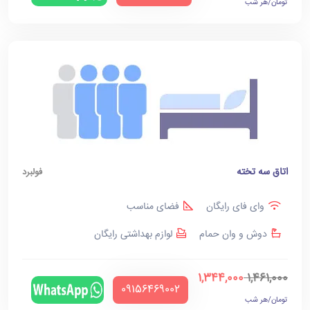
تومان/هر شب
اتاق سه تخته
فولبرد
وای فای رایگان
فضای مناسب
دوش و وان حمام
لوازم بهداشتی رایگان
1,344,000
1,461,000
‪09156469002‬
تومان/هر شب