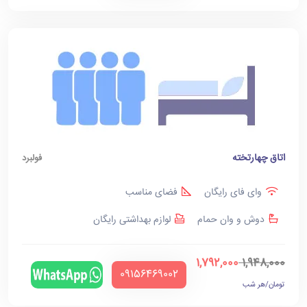
اتاق چهارتخته
فولبرد
وای فای رایگان
فضای مناسب
دوش و وان حمام
لوازم بهداشتی رایگان
1,792,000
1,948,000
‪09156469002‬
تومان/هر شب