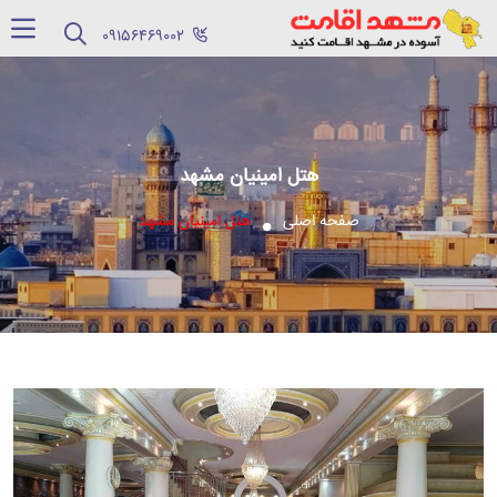
‪09156469002‬
هتل امینیان مشهد
صفحه اصلی
هتل امینیان مشهد