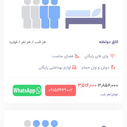
اتاق دوتخته
هر شب / هر نفر / فولبرد
وای فای رایگان
فضای مناسب
دوش و وان حمام
لوازم بهداشتی رایگان
3,516,000
3,856,000
‪09156469002‬
تومان/هر شب