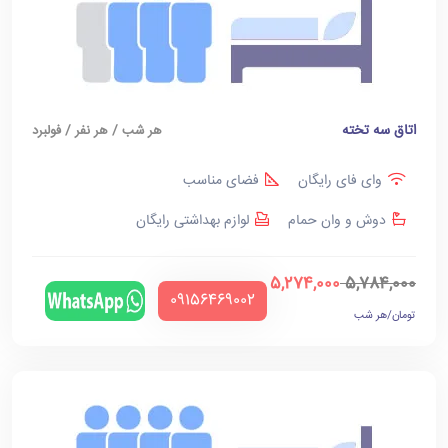
اتاق سه تخته
هر شب / هر نفر / فولبرد
وای فای رایگان
فضای مناسب
دوش و وان حمام
لوازم بهداشتی رایگان
5,274,000
5,784,000
‪09156469002‬
تومان/هر شب