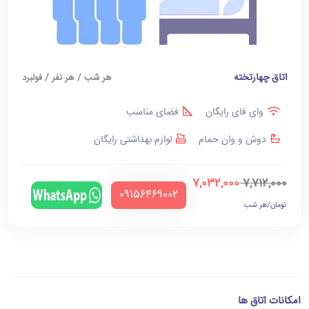
اتاق چهارتخته
هر شب / هر نفر / فولبرد
وای فای رایگان
فضای مناسب
دوش و وان حمام
لوازم بهداشتی رایگان
7,032,000
7,712,000
‪09156469002‬
تومان/هر شب
امکانات اتاق ها