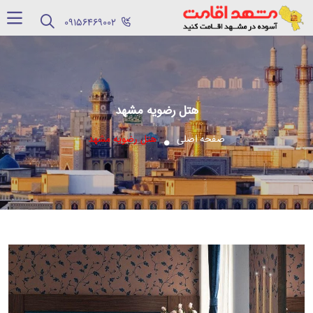
‪09156469002‬
هتل رضویه مشهد
صفحه اصلی
هتل رضویه مشهد