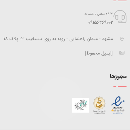
24/7 تماس با خدمات
‪09156469002
مشهد - میدان راهنمایی - روبه به روی دستغیب 3- پلاک 18
[ایمیل محفوظ]
مجوزها