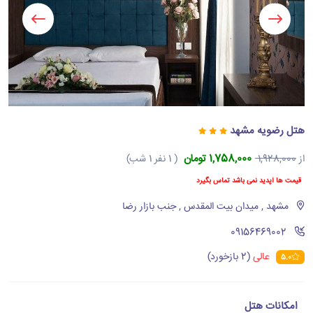
هتل رضویه مشهد
1,758,000 تومان
از
1,928,000
( 1 نفر 1 شب)
قیمت ها آپدید نمی باشد تماس بگیرد
مشهد , میدان بیت المقدس , جنب بازار رضا
‪09156469002‬
عالی
(2 بازخورد)
5.0
امکانات هتل