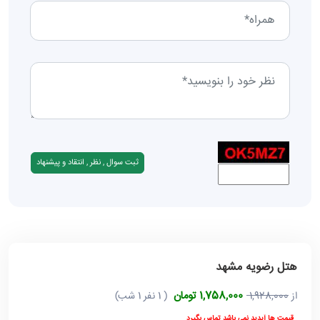
هتل رضویه مشهد
1,758,000 تومان
از
1,928,000
( 1 نفر 1 شب)
قیمت ها آپدید نمی باشد تماس بگیرد