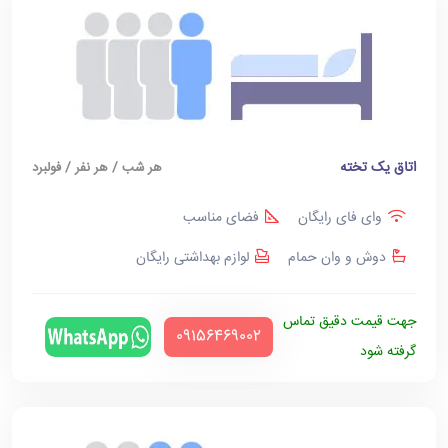
اتاق یک تخته
هر شب / هر نفر / فولبرد
وای فای رایگان
فضای مناسب
دوش و وان حمام
لوازم بهداشتی رایگان
جهت قیمت دقیق تماس
‪09156469002‬
گرفته شود