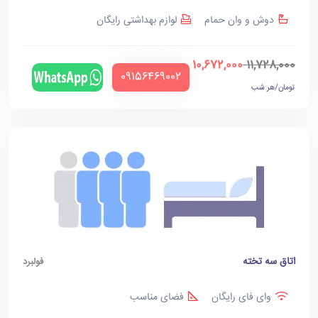
دوش و وان حمام
لوازم بهداشتی رایگان
10,672,000
11,728,000
‪09156469002‬
تومان/هر شب
اتاق سه تخته
فولبرد
وای فای رایگان
فضای مناسب