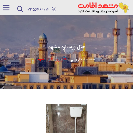
‪09156469002‬
هتل پرستاره مشهد
صفحه اصلی
هتل پرستاره مشهد