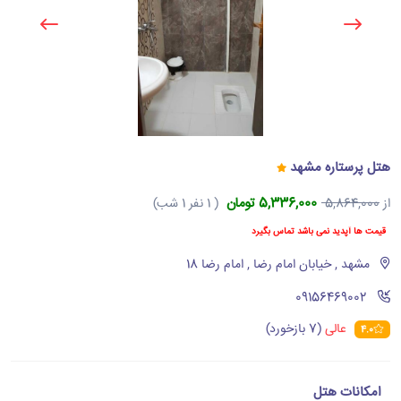
هتل پرستاره مشهد
5,336,000 تومان
از
5,864,000
( 1 نفر 1 شب)
قیمت ها آپدید نمی باشد تماس بگیرد
مشهد , خیابان امام رضا , امام رضا 18
‪09156469002‬
عالی
(7 بازخورد)
4.0
امکانات هتل