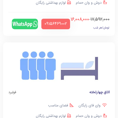
دوش و وان حمام
لوازم بهداشتی رایگان
16,008,000
17,592,000
‪09156469002‬
تومان/هر شب
اتاق چهارتخته
فولبرد
وای فای رایگان
فضای مناسب
دوش و وان حمام
لوازم بهداشتی رایگان