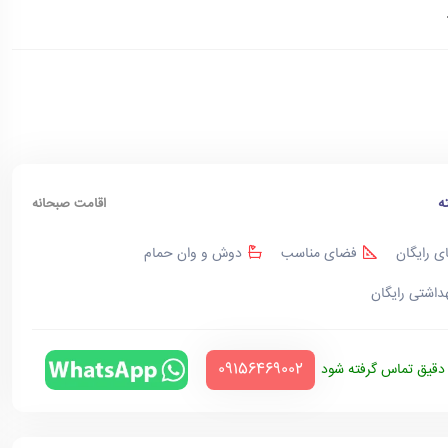
ه
اقامت صبحانه
ی رایگان
فضای مناسب
دوش و وان حمام
هداشتی رایگان
‪09156469002‬
قیق تماس گرفته شود