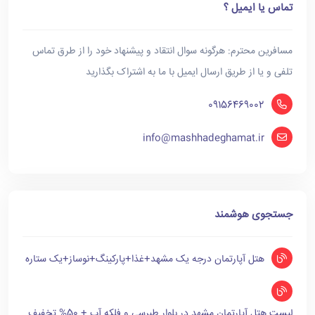
تماس یا ایمیل ؟
مسافرین محترم: هرگونه سوال انتقاد و پیشنهاد خود را از طرق تماس
تلفی و یا از طریق ارسال ایمیل با ما به اشتراک بگذارید
09156469002
info@mashhadeghamat.ir
جستجوی هوشمند
هتل آپارتمان درجه یک مشهد+غذا+پارکینگ+نوساز+یک ستاره
لیست هتل آپارتمان مشهد در بلوار طبرسی و فلکه آب + 50% تخفیف