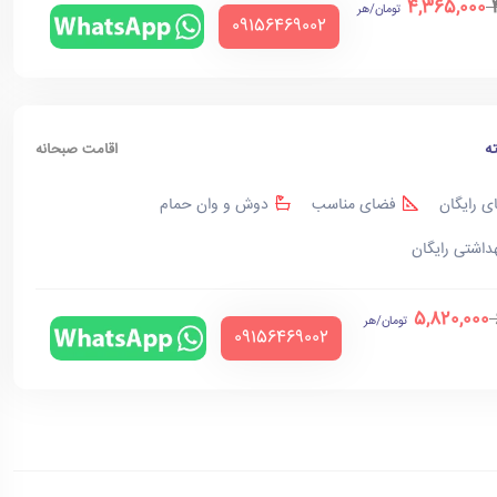
4,365,000
تومان/هر
‪09156469002‬
ه
اقامت صبحانه
ی رایگان
فضای مناسب
دوش و وان حمام
هداشتی رایگان
5,820,000
تومان/هر
‪09156469002‬