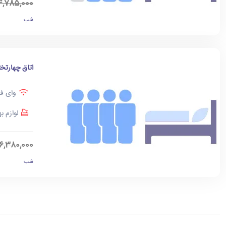
4,785,000
شب
اتاق چهارتخت
وای فا
لوازم ب
6,380,000
شب