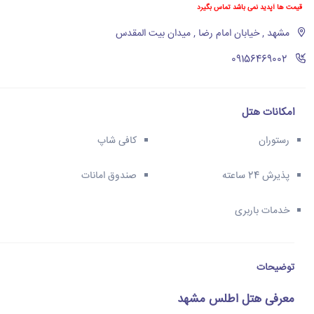
قیمت ها آپدید نمی باشد تماس بگیرد
مشهد , خیابان امام رضا , میدان بیت المقدس
‪09156469002‬
امکانات هتل
رستوران
کافی شاپ
پذیرش 24 ساعته
صندوق امانات
خدمات باربری
توضیحات
معرفی هتل اطلس مشهد