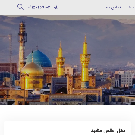
ه ها
تماس باما
‪09156469002‬
هتل اطلس مشهد