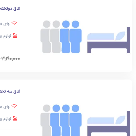
اتاق دوتخته
وای فا
لوازم ب
3,190,000
اتاق سه تخت
وای فا
لوازم ب