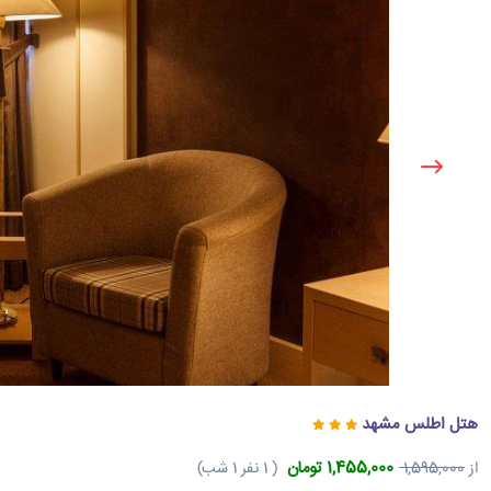
هتل اطلس مشهد
1,455,000 تومان
از
1,595,000
( 1 نفر 1 شب)