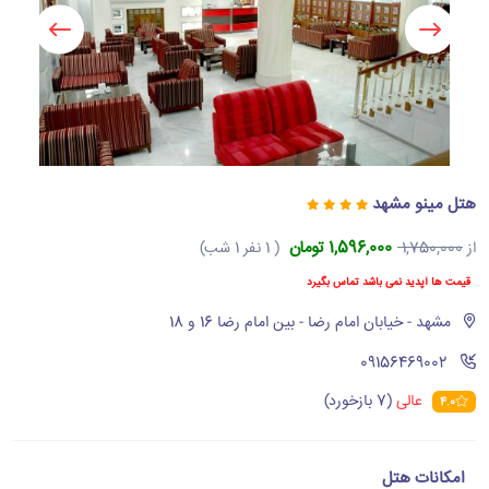
هتل مینو مشهد
1,596,000 تومان
از
1,750,000
( 1 نفر 1 شب)
قیمت ها آپدید نمی باشد تماس بگیرد
مشهد - خیابان امام رضا - بین امام رضا 16 و 18
‪09156469002‬
عالی
(7 بازخورد)
4.0
امکانات هتل