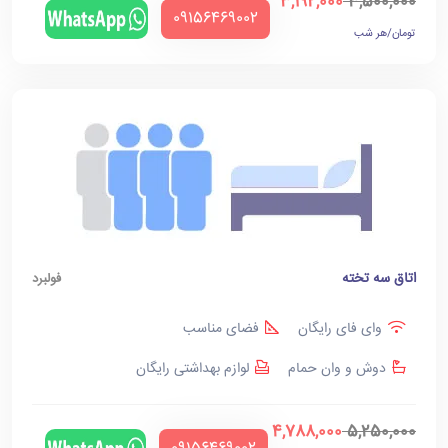
3,192,000
3,500,000
‪09156469002‬
تومان/هر شب
اتاق سه تخته
فولبرد
وای فای رایگان
فضای مناسب
دوش و وان حمام
لوازم بهداشتی رایگان
4,788,000
5,250,000