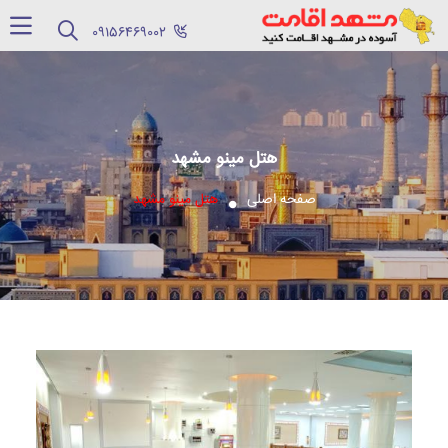
‪09156469002‬
هتل مینو مشهد
صفحه اصلی
هتل مینو مشهد