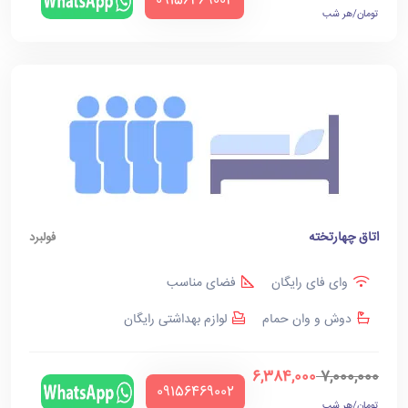
‪09156469002‬
تومان/هر شب
اتاق چهارتخته
فولبرد
وای فای رایگان
فضای مناسب
دوش و وان حمام
لوازم بهداشتی رایگان
6,384,000
7,000,000
‪09156469002‬
تومان/هر شب