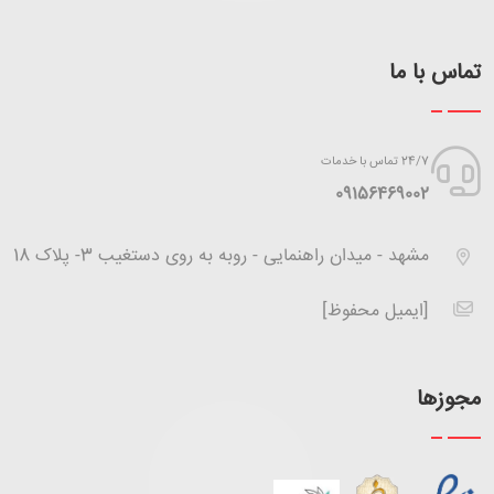
تماس با ما
24/7 تماس با خدمات
‪09156469002
مشهد - میدان راهنمایی - روبه به روی دستغیب 3- پلاک 18
[ایمیل محفوظ]
مجوزها