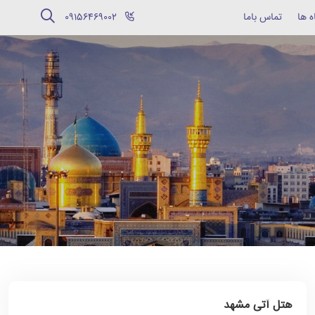
ه ها
تماس باما
‪09156469002‬
هتل آتی مشهد