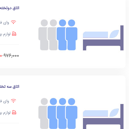
اتاق دوتخته
وای فا
لوازم ب
0
976,000
اتاق سه تخت
وای فا
لوازم ب