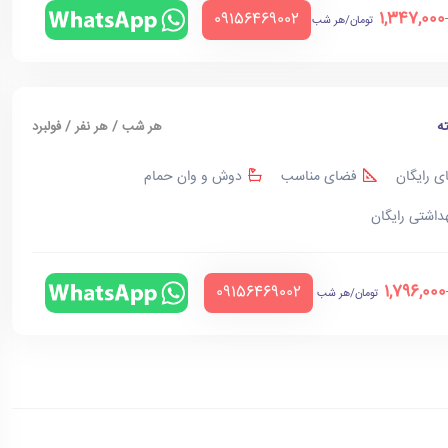
1,347,000
‪09156469002‬
تومان/هر شب
ه
هر شب / هر نفر / فولبرد
ی رایگان
فضای مناسب
دوش و وان حمام
هداشتی رایگان
1,796,000
‪09156469002‬
تومان/هر شب