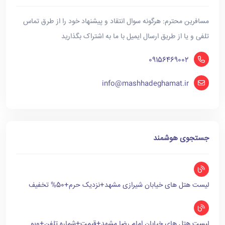
مسافرین محترم: هرگونه سوال انتقاد و پیشنهاد خود را از طرق تماس
تلفی و یا از طریق ارسال ایمیل با ما به اشتراک بگذارید
09156469002
info@mashhadeghamat.ir
جستجوی هوشمند
لیست هتل های خیابان شیرازی مشهد+نزدیک حرم+50% تخفیف
لیست هتل های خیابان امام رضا مشهد+قیمت+شماره تلفن+ویو