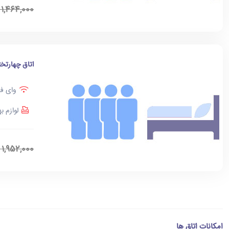
1,464,000
اتاق چهارتخت
وای فا
لوازم ب
1,952,000
امکانات اتاق ها