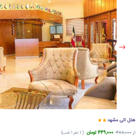
هتل آتی مشهد
449,000 تومان
از
488,000
( 1 نفر 1 شب)