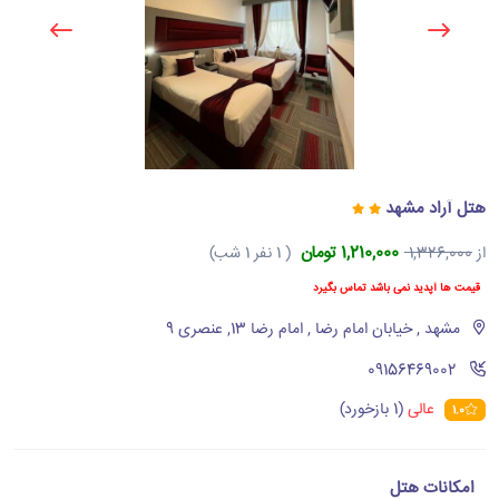
هتل آراد مشهد
1,210,000 تومان
از
1,326,000
( 1 نفر 1 شب)
قیمت ها آپدید نمی باشد تماس بگیرد
مشهد , خیابان امام رضا , امام رضا 13, عنصری 9
‪09156469002‬
عالی
(1 بازخورد)
1.0
امکانات هتل