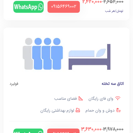
2,420,000
2,652,000
‪09156469002‬
تومان/هر شب
اتاق سه تخته
فولبرد
وای فای رایگان
فضای مناسب
دوش و وان حمام
لوازم بهداشتی رایگان
3,630,000
3,978,000