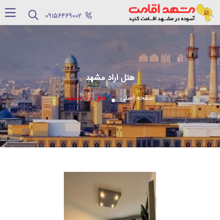
‪09156469002‬
هتل آراد مشهد
صفحه اصلی
هتل آراد مشهد