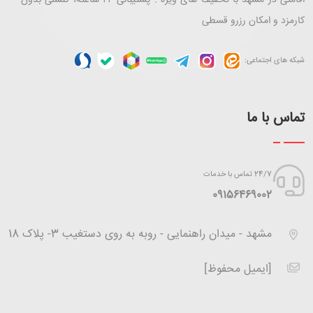
اقامتی در مشهد با تخفیف های ویژه . پشتیبانی ۲۴ ساعته، کنسلی بدون
کارمزد و امکان رزرو قسطی
شبکه های اجتماعی:
تماس با ما
24/7 تماس با خدمات
‪09156469002
مشهد - میدان راهنمایی - روبه به روی دستغیب 3- پلاک 18
[ایمیل محفوظ]