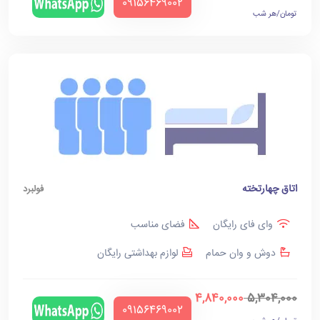
‪09156469002‬
تومان/هر شب
اتاق چهارتخته
فولبرد
وای فای رایگان
فضای مناسب
دوش و وان حمام
لوازم بهداشتی رایگان
4,840,000
5,304,000
‪09156469002‬