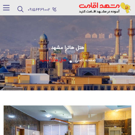
‪09156469002‬
هتل هاترا مشهد
صفحه اصلی
هتل هاترا مشهد