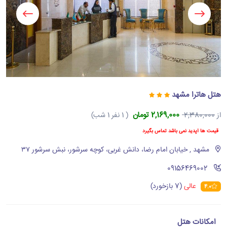
هتل هاترا مشهد
2,169,000 تومان
از
2,380,000
( 1 نفر 1 شب)
قیمت ها آپدید نمی باشد تماس بگیرد
مشهد , خیابان امام رضا، دانش غربی، کوچه سرشور، نبش سرشور ۳۷
‪09156469002‬
عالی
(7 بازخورد)
4.0
امکانات هتل