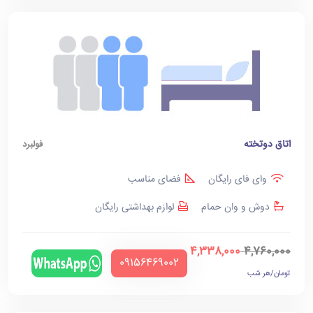
اتاق دوتخته
فولبرد
وای فای رایگان
فضای مناسب
دوش و وان حمام
لوازم بهداشتی رایگان
4,338,000
4,760,000
‪09156469002‬
تومان/هر شب