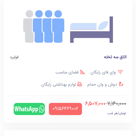
اتاق سه تخته
فولبرد
وای فای رایگان
فضای مناسب
دوش و وان حمام
لوازم بهداشتی رایگان
6,507,000
7,140,000
‪09156469002‬
تومان/هر شب