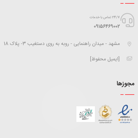
24/7 تماس با خدمات
‪09156469002
مشهد - میدان راهنمایی - روبه به روی دستغیب 3- پلاک 18
[ایمیل محفوظ]
مجوزها