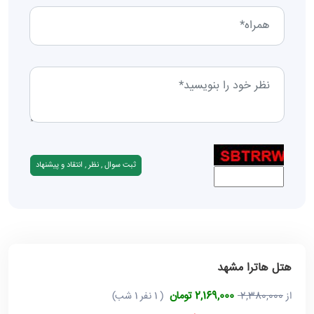
هتل هاترا مشهد
2,169,000 تومان
از
2,380,000
( 1 نفر 1 شب)