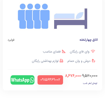
اتاق چهارتخته
فولبرد
وای فای رایگان
فضای مناسب
دوش و وان حمام
لوازم بهداشتی رایگان
8,676,000
9,520,000
‪09156469002‬
تومان/هر شب