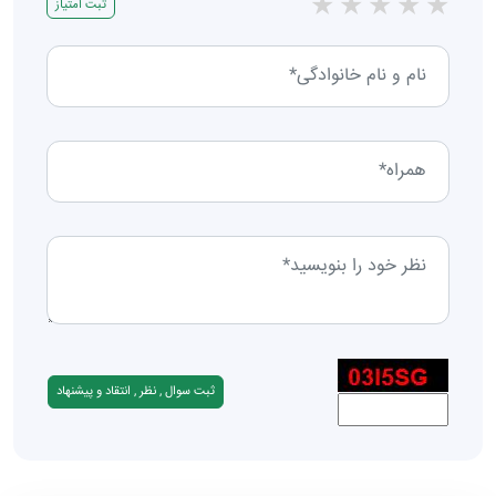
★
★
★
★
★
ثبت امتیاز