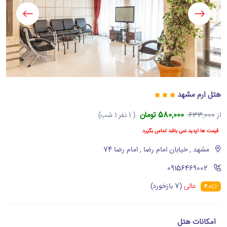
هتل ارم مشهد
580,000 تومان
از
633,000
( 1 نفر 1 شب)
قیمت ها آپدید نمی باشد تماس بگیرد
مشهد , خیابان امام رضا , امام رضا 74
‪09156469002‬
عالی
(7 بازخورد)
4.0
امکانات هتل