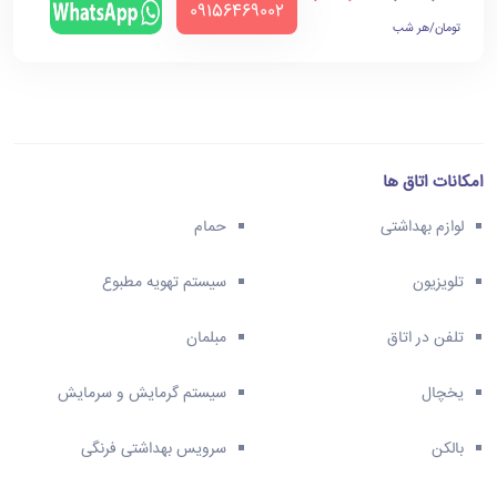
‪09156469002‬
تومان/هر شب
امکانات اتاق ها
لوازم بهداشتی
حمام
تلویزیون
سیستم تهویه مطبوع
تلفن در اتاق
مبلمان
یخچال
سیستم گرمایش و سرمایش
بالکن
سرویس بهداشتی فرنگی