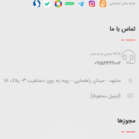
شبکه های اجتماعی:
تماس با ما
24/7 تماس با خدمات
‪09156469002
مشهد - میدان راهنمایی - روبه به روی دستغیب 3- پلاک 18
[ایمیل محفوظ]
مجوزها