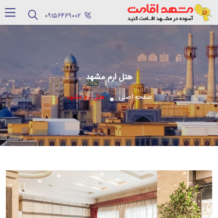
‪09156469002‬
هتل ارم مشهد
صفحه اصلی
هتل ارم مشهد