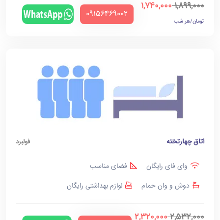
1,740,000
1,899,000
‪09156469002‬
تومان/هر شب
اتاق چهارتخته
فولبرد
وای فای رایگان
فضای مناسب
دوش و وان حمام
لوازم بهداشتی رایگان
2,320,000
2,532,000