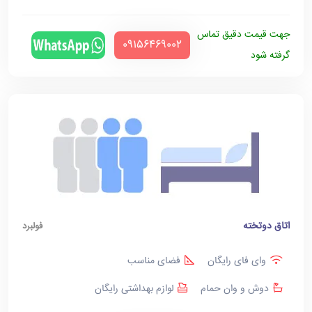
جهت قیمت دقیق تماس
‪09156469002‬
گرفته شود
اتاق دوتخته
فولبرد
وای فای رایگان
فضای مناسب
دوش و وان حمام
لوازم بهداشتی رایگان