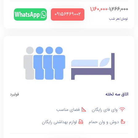
1,160,000
1,266,000
‪09156469002‬
تومان/هر شب
اتاق سه تخته
فولبرد
وای فای رایگان
فضای مناسب
دوش و وان حمام
لوازم بهداشتی رایگان