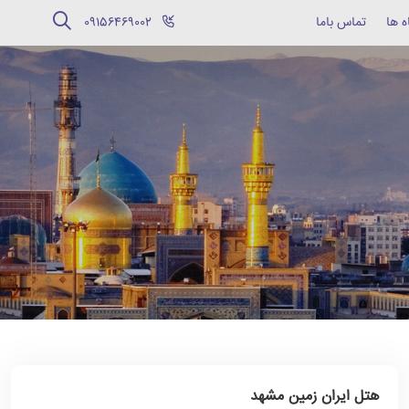
ه ها
تماس باما
‪09156469002‬
هتل ایران زمین مشهد