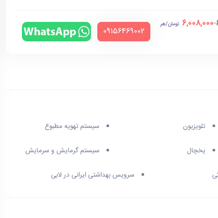
6,008,000
تومان/هر
‪09156469002‬
تلویزیون
سیستم تهویه مطبوع
یخچال
سیستم گرمایش و سرمایش
ی
سرویس بهداشتی ایرانی در لابی