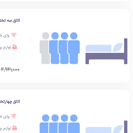
اتاق سه تخت
وای فا
لوازم ب
4,941,000
اتاق چهارتخت
وای فا
لوازم ب