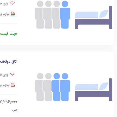
وای فا
لوازم ب
جهت قیمت د
اتاق دوتخته
وای فا
لوازم ب
3,294,000
شب