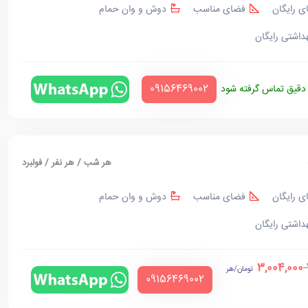
ی رایگان
فضای مناسب
دوش و وان حمام
هداشتی رایگان
‪09156469002‬
قیق تماس گرفته شود
هر شب / هر نفر / فولبرد
ی رایگان
فضای مناسب
دوش و وان حمام
هداشتی رایگان
3,004,000
تومان/هر
‪09156469002‬