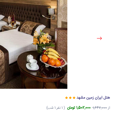
هتل ایران زمین مشهد
1,502,000 تومان
از
1,647,000
( 1 نفر 1 شب)