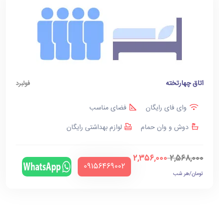
اتاق چهارتخته
فولبرد
وای فای رایگان
فضای مناسب
دوش و وان حمام
لوازم بهداشتی رایگان
2,356,000
2,568,000
‪09156469002‬
تومان/هر شب