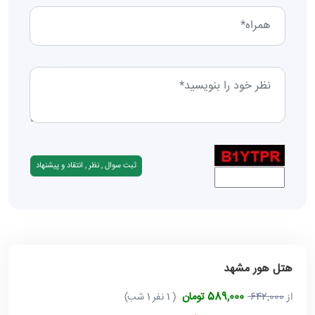
هتل هور مشهد
589,000 تومان
از
642,000
( 1 نفر 1 شب)