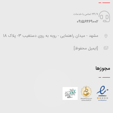
24/7 تماس با خدمات
‪09156469002
مشهد - میدان راهنمایی - روبه به روی دستغیب 3- پلاک 18
[ایمیل محفوظ]
مجوزها