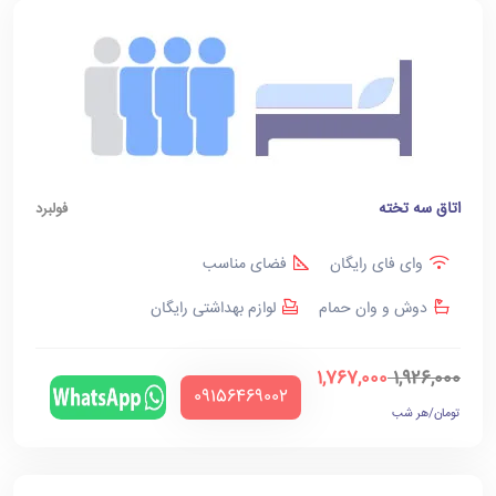
اتاق سه تخته
فولبرد
وای فای رایگان
فضای مناسب
دوش و وان حمام
لوازم بهداشتی رایگان
1,767,000
1,926,000
‪09156469002‬
تومان/هر شب