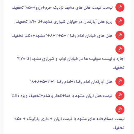
لیست قیمت هتل های مشهد نزدیک حرم+رزرو+50% تخفیف
رزرو هتل آپارتمان در خیابان شیرازی مشهد+تا 90% تخفیف
هتل های خیابان امام رضا 2+5+3+8+1 مشهد+50% تخفیف
اجاره و لیست سوئیت ها در خیابان نواب و شیرازی مشهد| تا 70%
تخفیف
هتل آپارتمان امام رضا ۱+امام رضا 2+3+5+8+18
قیمت هتل ارزان مشهد با غذا+ناهار و شام+تخفیف ویژه 50%
لیست مسافرخانه های مشهد با قیمت ارزان + داری پارکینگ + 50%
تخفیف