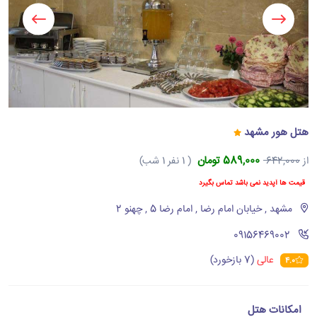
هتل هور مشهد
589,000 تومان
از
642,000
( 1 نفر 1 شب)
قیمت ها آپدید نمی باشد تماس بگیرد
مشهد , خیابان امام رضا , امام رضا 5 , چهنو 2
‪09156469002‬
عالی
(7 بازخورد)
4.0
امکانات هتل