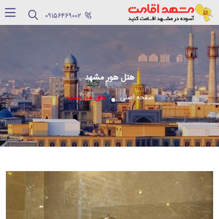
‪09156469002‬
هتل هور مشهد
صفحه اصلی
هتل هور مشهد