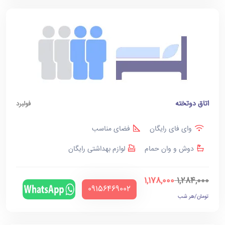
اتاق دوتخته
فولبرد
وای فای رایگان
فضای مناسب
دوش و وان حمام
لوازم بهداشتی رایگان
1,178,000
1,284,000
‪09156469002‬
تومان/هر شب