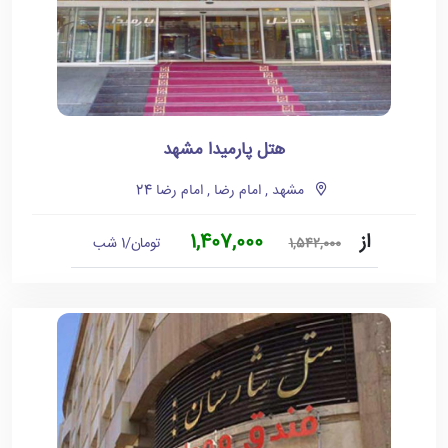
هتل پارمیدا مشهد
مشهد , امام رضا , امام رضا 24
از
1,407,000
تومان/1 شب
1,542,000