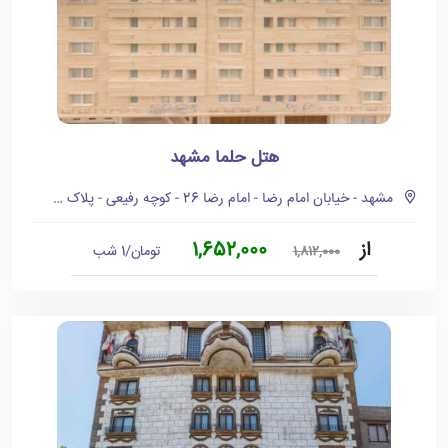
هتل حلما مشهد
مشهد - خیابان امام رضا - امام رضا 26 - کوچه رفیعی - پلاک 104
از
1,652,000
تومان/1 شب
1,812,000