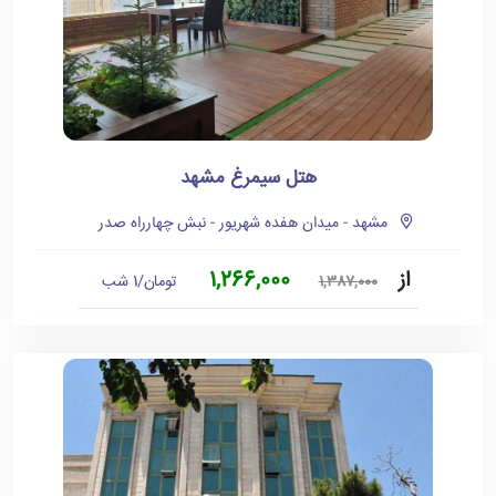
هتل سیمرغ مشهد
مشهد - میدان هفده شهریور - نبش چهارراه صدر
از
1,266,000
تومان/1 شب
1,387,000