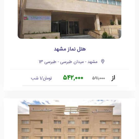
هتل نماز مشهد
مشهد - میدان طبرسی - طبرسی 13
از
542,000
تومان/1 شب
591,000