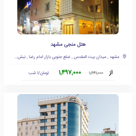
هتل منجی مشهد
مشهد , میدان بیت المقدس , ضلع جنوبی بازار امام رضا , نبش شیخ طوسی 9
از
1,497,000
تومان/1 شب
1,641,000