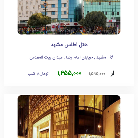
هتل اطلس مشهد
مشهد , خیابان امام رضا , میدان بیت المقدس
از
1,455,000
تومان/1 شب
1,595,000