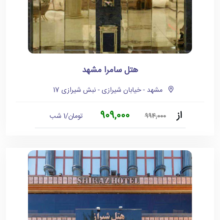
هتل سامرا مشهد
مشهد - خیابان شیرازی - نبش شیرازی 17
از
909,000
تومان/1 شب
994,000