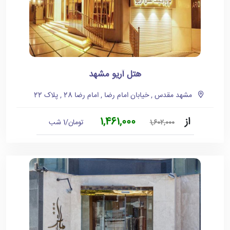
هتل آریو مشهد
مشهد مقدس , خیابان امام رضا , امام رضا 28 , پلاک 22
از
1,461,000
تومان/1 شب
1,602,000