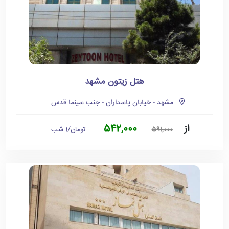
هتل زیتون مشهد
مشهد - خیابان پاسداران - جنب سینما قدس
از
542,000
تومان/1 شب
591,000