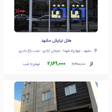
هتل نیایش مشهد
مشهد - چهارراه شهدا - خیابان آزادی - جنب باغ نادری
از
2,169,000
تومان/1 شب
2,380,000