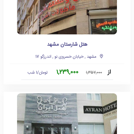
هتل شارستان مشهد
مشهد , خیابان خسروی نو , اندرزگو 17
از
1,239,000
تومان/1 شب
1,357,000