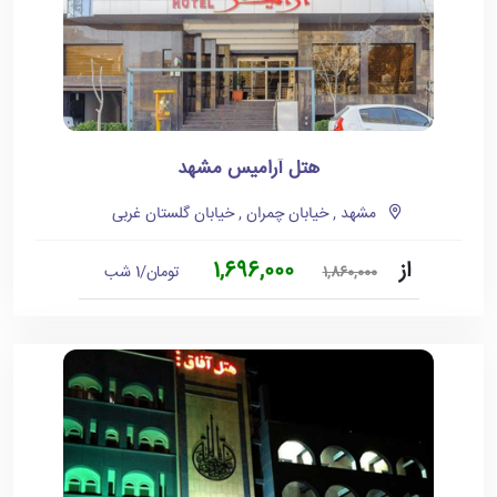
هتل آرامیس مشهد
مشهد , خیابان چمران , خیابان گلستان غربی
از
1,696,000
تومان/1 شب
1,860,000