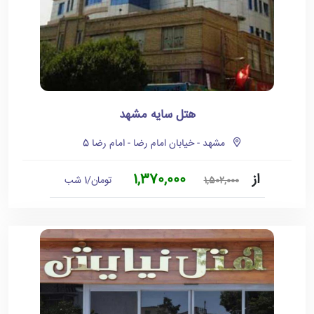
هتل سایه مشهد
مشهد - خیابان امام رضا - امام رضا 5
از
1,370,000
تومان/1 شب
1,502,000