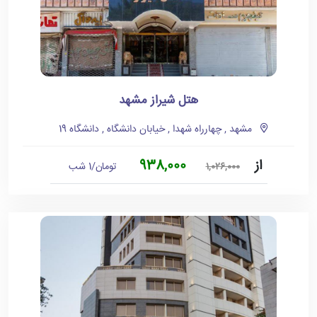
هتل شیراز مشهد
مشهد , چهارراه شهدا , خیابان دانشگاه , دانشگاه 19
از
938,000
تومان/1 شب
1,026,000