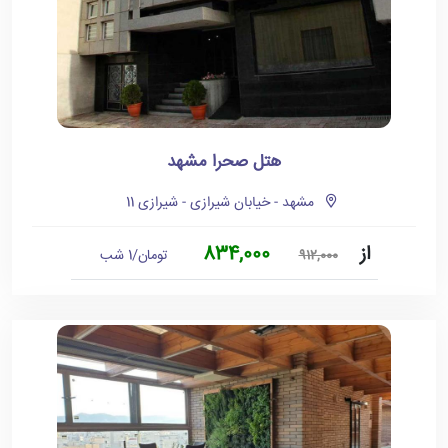
هتل صحرا مشهد
مشهد - خیابان شیرازی - شیرازی 11
از
834,000
تومان/1 شب
912,000