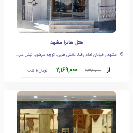
هتل هاترا مشهد
مشهد , خیابان امام رضا، دانش غربی، کوچه سرشور، نبش سرشور ۳۷
از
2,169,000
تومان/1 شب
2,380,000