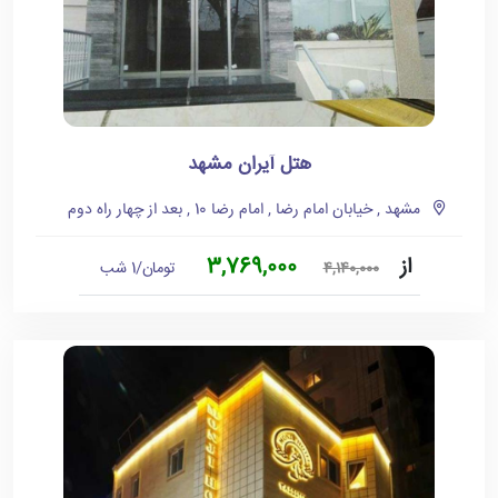
هتل آیران مشهد
مشهد , خیابان امام رضا , امام رضا 10 , بعد از چهار راه دوم
از
3,769,000
تومان/1 شب
4,140,000