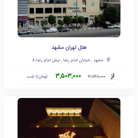
هتل تهران مشهد
مشهد , خیابان امام رضا , نبش امام رضا 8
از
3,503,000
تومان/1 شب
3,848,000