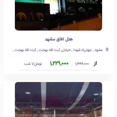
هتل آفاق مشهد
مشهد , چهارراه شهدا , خیابان آیت الله بهجت , آیت الله بهجت 2
از
1,229,000
تومان/1 شب
1,346,000