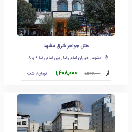
هتل جواهر شرق مشهد
مشهد , خیابان امام رضا , بین امام رضا 6 و 8
از
1,408,000
تومان/1 شب
1,543,000