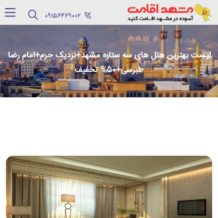
‪09156469002‬
لیست بهترین هتل های سه ستاره مشهد+نزدیک حرم+امام رضا
طبرسی+50% تخفیف