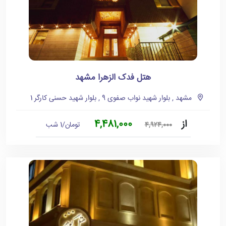
هتل فدک الزهرا مشهد
مشهد , بلوار شهید نواب صفوی 9 , بلوار شهید حسنی کارگر 1
از
4,481,000
تومان/1 شب
4,924,000