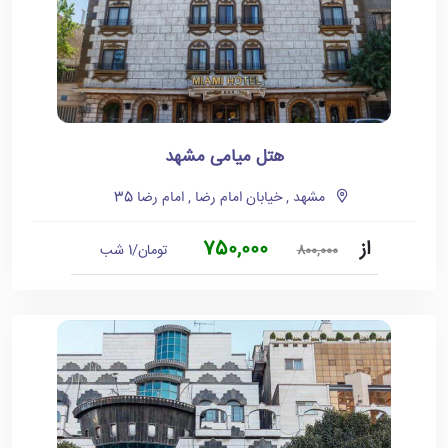
هتل میامی مشهد
مشهد , خیابان امام رضا , امام رضا 35
از
750,000
تومان/1 شب
800,000