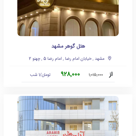
هتل گوهر مشهد
مشهد , خیابان امام رضا , امام رضا 5 , چهنو 2
از
928,000
تومان/1 شب
1,015,000