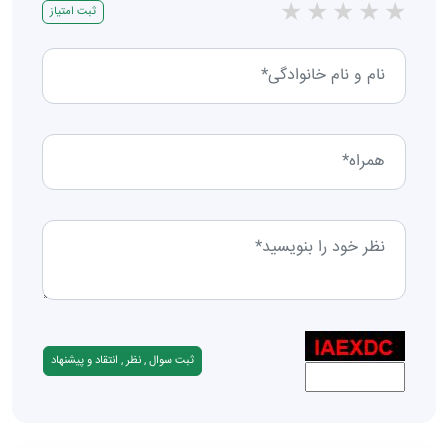
★
★
★
★
★
ثبت امتیاز