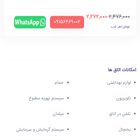
2,272,000
2,476,000
‪09156469002‬
تومان/هر شب
امکانات اتاق ها
لوازم بهداشتی
حمام
تلویزیون
سیستم تهویه مطبوع
تلفن در اتاق
مبلمان
یخچال
سیستم گرمایش و سرمایش