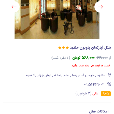
هتل آپارتمان پاویون مشهد
568,000 تومان
از
619,000
( 1 نفر 1 شب)
قیمت ها آپدید نمی باشد تماس بگیرد
مشهد , خیابان امام رضا , امام رضا 8 , نبش چهار راه سوم
‪09156469002‬
عالی
(7 بازخورد)
4.0
امکانات هتل