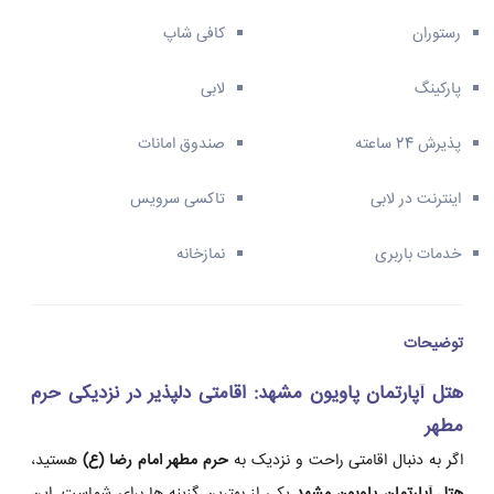
رستوران
کافی شاپ
پارکینگ
لابی
پذیرش 24 ساعته
صندوق امانات
اینترنت در لابی
تاکسی سرویس
خدمات باربری
نمازخانه
توضیحات
هتل آپارتمان پاویون مشهد: اقامتی دلپذیر در نزدیکی حرم
مطهر
اگر به دنبال اقامتی راحت و نزدیک به
حرم مطهر امام رضا (ع)
هستید،