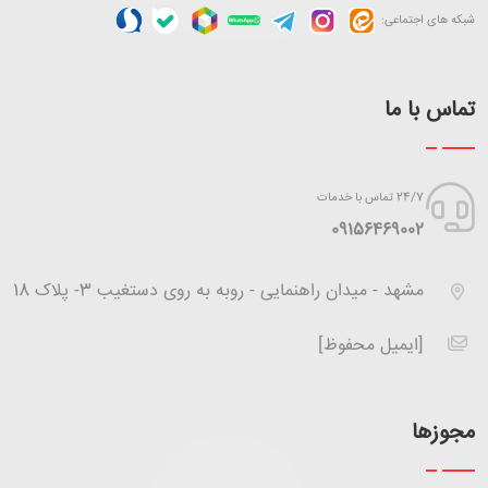
شبکه های اجتماعی:
تماس با ما
24/7 تماس با خدمات
‪09156469002
مشهد - میدان راهنمایی - روبه به روی دستغیب 3- پلاک 18
[ایمیل محفوظ]
مجوزها