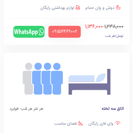
دوش و وان حمام
لوازم بهداشتی رایگان
1,136,000
1,238,000
‪09156469002‬
تومان/هر شب
اتاق سه تخته
هر نفر هر شب -فولبرد
وای فای رایگان
فضای مناسب