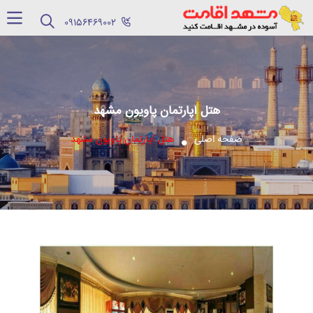
‪09156469002‬
هتل آپارتمان پاویون مشهد
صفحه اصلی
هتل آپارتمان پاویون مشهد