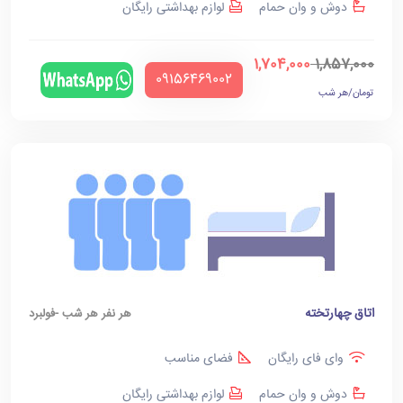
دوش و وان حمام
لوازم بهداشتی رایگان
1,704,000
1,857,000
‪09156469002‬
تومان/هر شب
اتاق چهارتخته
هر نفر هر شب -فولبرد
وای فای رایگان
فضای مناسب
دوش و وان حمام
لوازم بهداشتی رایگان