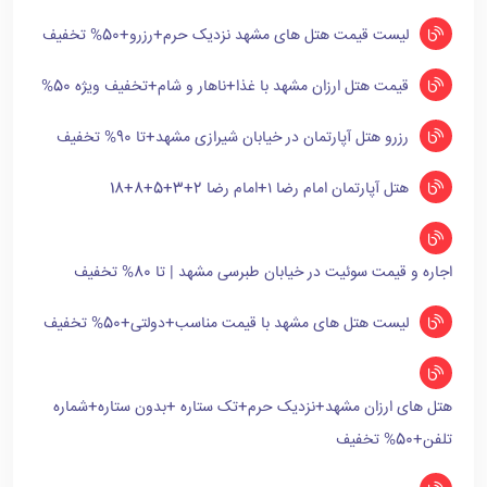
لیست قیمت هتل های مشهد نزدیک حرم+رزرو+50% تخفیف
قیمت هتل ارزان مشهد با غذا+ناهار و شام+تخفیف ویژه 50%
رزرو هتل آپارتمان در خیابان شیرازی مشهد+تا 90% تخفیف
هتل آپارتمان امام رضا ۱+امام رضا 2+3+5+8+18
اجاره و قیمت سوئیت در خیابان طبرسی مشهد | تا 80% تخفیف
لیست هتل های مشهد با قیمت مناسب+دولتی+50% تخفیف
هتل های ارزان مشهد+نزدیک حرم+تک ستاره +بدون ستاره+شماره
تلفن+50% تخفیف