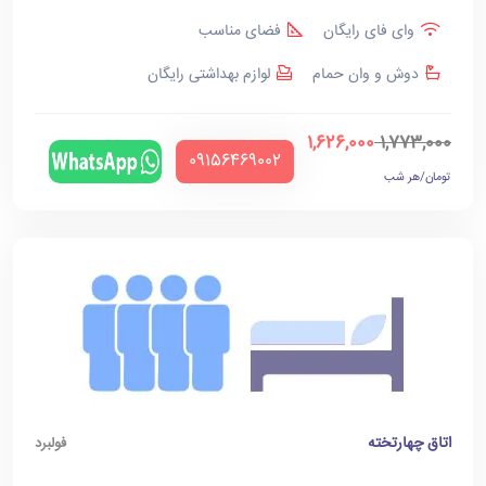
وای فای رایگان
فضای مناسب
دوش و وان حمام
لوازم بهداشتی رایگان
1,626,000
1,773,000
‪09156469002‬
تومان/هر شب
اتاق چهارتخته
فولبرد