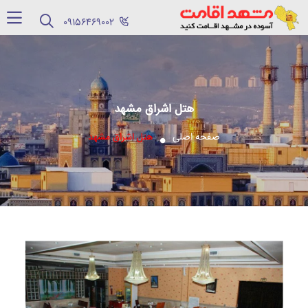
‪09156469002‬
هتل اشراق مشهد
صفحه اصلی
هتل اشراق مشهد