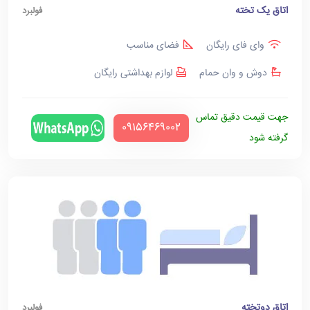
اتاق یک تخته
فولبرد
وای فای رایگان
فضای مناسب
دوش و وان حمام
لوازم بهداشتی رایگان
جهت قیمت دقیق تماس
‪09156469002‬
گرفته شود
اتاق دوتخته
فولبرد