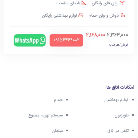
وای فای رایگان
فضای مناسب
دوش و وان حمام
لوازم بهداشتی رایگان
2,168,000
2,364,000
‪09156469002‬
تومان/هر شب
امکانات اتاق ها
لوازم بهداشتی
حمام
تلویزیون
سیستم تهویه مطبوع
تلفن در اتاق
مبلمان