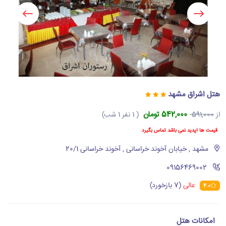
هتل اشراق مشهد
542,000 تومان
از
591,000
( 1 نفر 1 شب)
قیمت ها آپدید نمی باشد تماس بگیرد
مشهد , خیابان آخوند خراسانی , آخوند خراسانی 20/1
‪09156469002‬
عالی
(7 بازخورد)
4.0
امکانات هتل