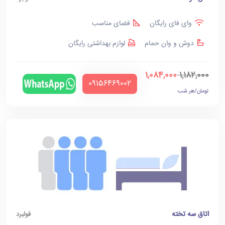
وای فای رایگان
فضای مناسب
دوش و وان حمام
لوازم بهداشتی رایگان
1,084,000
1,182,000
‪09156469002‬
تومان/هر شب
اتاق سه تخته
فولبرد