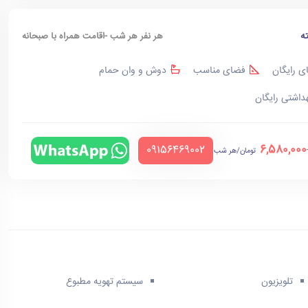
ه
هر نفر هر شب -اقامت همراه با صبحانه
ی رایگان
فضای مناسب
دوش و وان حمام
هداشتی رایگان
6,580,000
‪09156469002‬
تومان/هر شب
تلویزیون
سیستم تهویه مطبوع