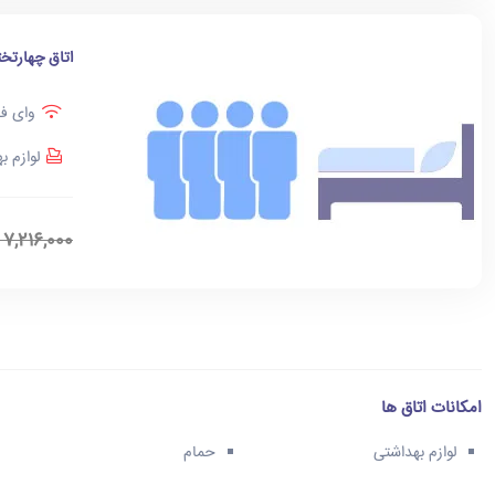
اتاق چهارتخت
وای فا
لوازم ب
7,216,000
امکانات اتاق ها
لوازم بهداشتی
حمام