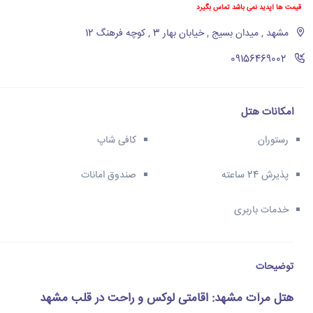
قیمت ها آپدید نمی باشد تماس بگیرد
مشهد , میدان بسیج , خیابان بهار 3 , کوچه فرهنگ 12
‪09156469002‬
امکانات هتل
رستوران
کافی شاپ
پذیرش 24 ساعته
صندوق امانات
خدمات باربری
توضیحات
هتل مرآت مشهد: اقامتی لوکس و راحت در قلب مشهد