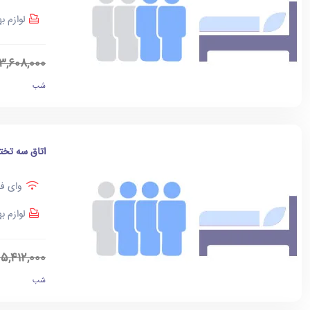
لوازم ب
3,608,000
شب
اتاق سه تخت
وای فا
لوازم ب
5,412,000
شب