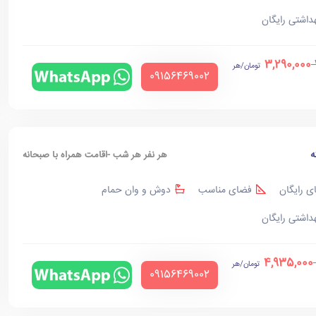
هداشتی رایگان
3,290,000
تومان/هر
‪09156469002‬
ه
هر نفر هر شب -اقامت همراه با صبحانه
ی رایگان
فضای مناسب
دوش و وان حمام
هداشتی رایگان
4,935,000
تومان/هر
‪09156469002‬