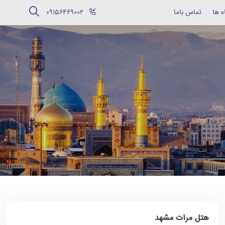
ه ها
تماس باما
‪09156469002‬
هتل مرآت مشهد