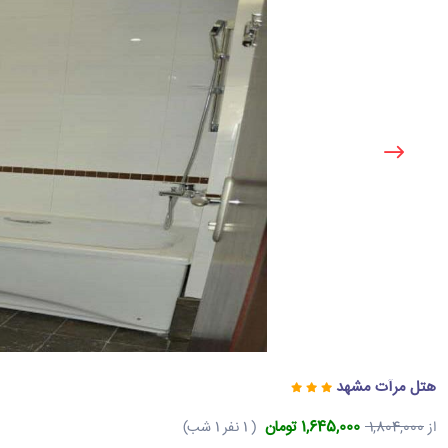
هتل مرآت مشهد
1,645,000 تومان
از
1,804,000
( 1 نفر 1 شب)