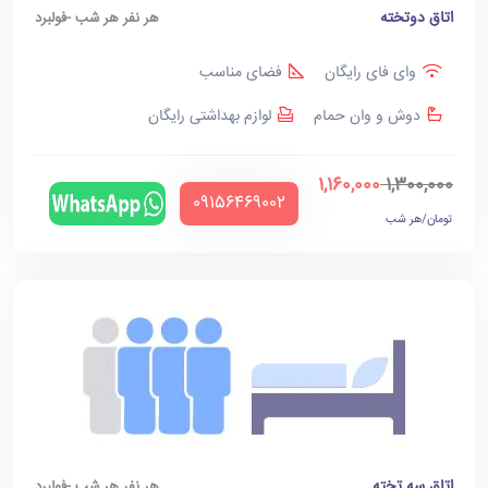
اتاق دوتخته
هر نفر هر شب -فولبرد
وای فای رایگان
فضای مناسب
دوش و وان حمام
لوازم بهداشتی رایگان
1,160,000
1,300,000
‪09156469002‬
تومان/هر شب
اتاق سه تخته
هر نفر هر شب -فولبرد