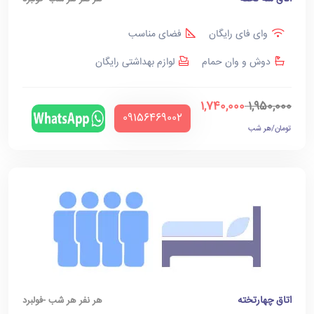
وای فای رایگان
فضای مناسب
دوش و وان حمام
لوازم بهداشتی رایگان
1,740,000
1,950,000
‪09156469002‬
تومان/هر شب
اتاق چهارتخته
هر نفر هر شب -فولبرد