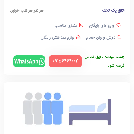
اتاق یک تخته
هر نفر هر شب -فولبرد
وای فای رایگان
فضای مناسب
دوش و وان حمام
لوازم بهداشتی رایگان
جهت قیمت دقیق تماس
‪09156469002‬
گرفته شود