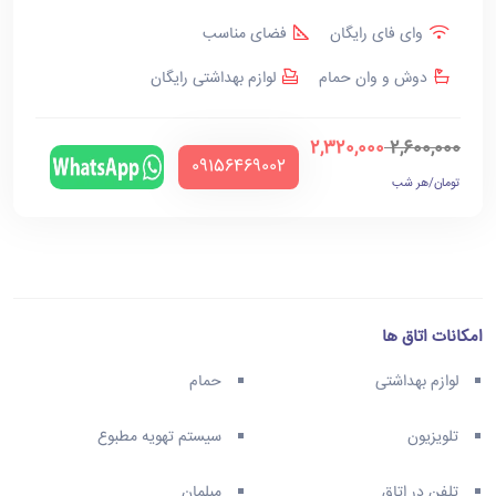
وای فای رایگان
فضای مناسب
دوش و وان حمام
لوازم بهداشتی رایگان
2,320,000
2,600,000
‪09156469002‬
تومان/هر شب
امکانات اتاق ها
لوازم بهداشتی
حمام
تلویزیون
سیستم تهویه مطبوع
تلفن در اتاق
مبلمان