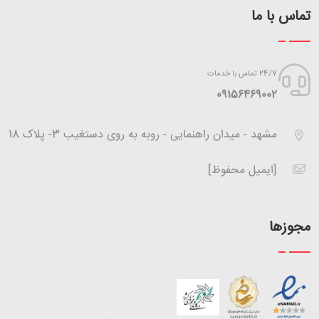
تماس با ما
24/7 تماس با خدمات
‪09156469002
مشهد - میدان راهنمایی - روبه به روی دستغیب 3- پلاک 18
[ایمیل محفوظ]
مجوزها