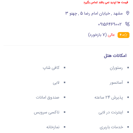
قیمت ها آپدید نمی باشد تماس بگیرد
مشهد , خیابان امام رضا 5 , چهنو 3
‪09156469002‬
عالی
(7 بازخورد)
4.0
امکانات هتل
رستوران
کافی شاپ
آسانسور
لابی
پذیرش 24 ساعته
صندوق امانات
اینترنت در لابی
تاکسی سرویس
خدمات باربری
نمازخانه