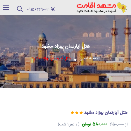
‪09156469002‬
هتل آپارتمان بهزاد مشهد
صفحه اصلی
هتل آپارتمان بهزاد مشهد
هتل آپارتمان بهزاد مشهد
580,000 تومان
از
650,000
( 1 نفر 1 شب)