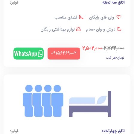
اتاق سه تخته
فولبرد
وای فای رایگان
فضای مناسب
دوش و وان حمام
لوازم بهداشتی رایگان
2,502,000
2,736,000
‪09156469002‬
تومان/هر شب
اتاق چهارتخته
فولبرد