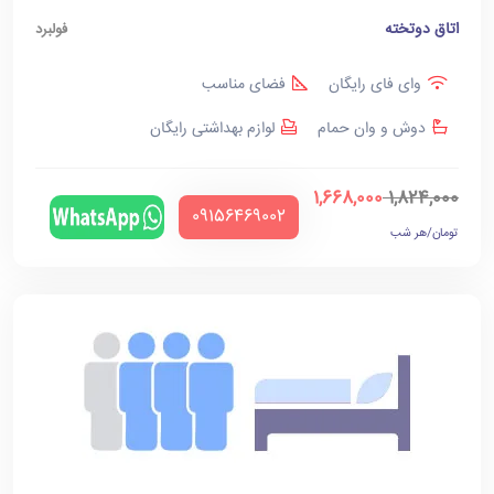
اتاق دوتخته
فولبرد
وای فای رایگان
فضای مناسب
دوش و وان حمام
لوازم بهداشتی رایگان
1,668,000
1,824,000
‪09156469002‬
تومان/هر شب