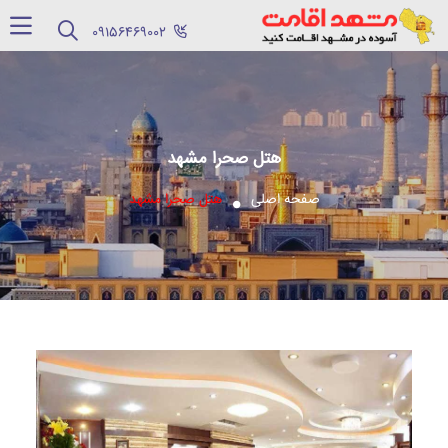
‪09156469002‬
هتل صحرا مشهد
صفحه اصلی
هتل صحرا مشهد