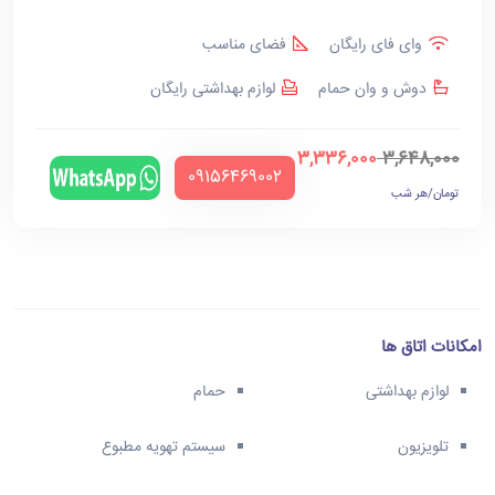
وای فای رایگان
فضای مناسب
دوش و وان حمام
لوازم بهداشتی رایگان
3,336,000
3,648,000
‪09156469002‬
تومان/هر شب
امکانات اتاق ها
لوازم بهداشتی
حمام
تلویزیون
سیستم تهویه مطبوع