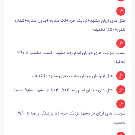
هتل های ارزان مشهد+نزدیک حرم+تک ستاره +بدون ستاره+شماره
تلفن+50% تخفیف
لیست سوئیت های خیابان امام رضا مشهد | قیمت مناسب تا 90%
تخفیف
هتل آپارتمان خیابان نواب صفوی مشهد+فلکه آب
هتل های خیابان امام رضا 2+5+3+8+1 مشهد+50% تخفیف
سوئیت های ارزان در مشهد نزدیک حرم | با پارکینگ و غذا تا 90%
تخفیف