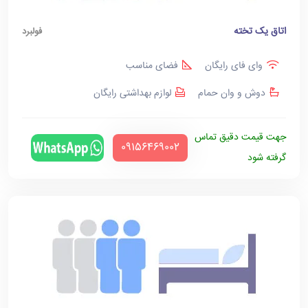
اتاق یک تخته
فولبرد
وای فای رایگان
فضای مناسب
دوش و وان حمام
لوازم بهداشتی رایگان
جهت قیمت دقیق تماس
‪09156469002‬
گرفته شود