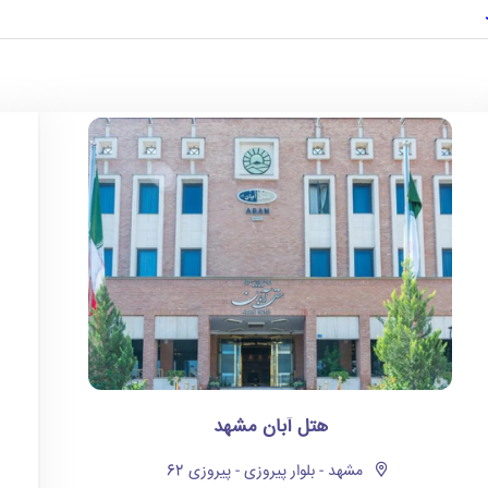
هتل آبان مشهد
مشهد - بلوار پیروزی - پیروزی 62