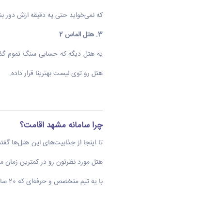
که نمی‌خواید حتی یه دقیقه ازش دور بش
3.
هتل الماس 2
یه هتل دیگه که حسابی سنگ تموم گذ
هتل رو توی لیست بهترینا قرار داده.
چرا سامانه مشهد اقامت؟
تا اینجا از جذابیت‌های این هتل‌ها گفتم
هتل مورد نظرتون رو در کمترین زمان مم
با یه تیم متخصص و حرفه‌ای که 20 ساله تو این حوزه کار می‌کنن، خیالتون از همه چی راحت باشه. فقط کافیه چند تا کلیک کنید، و دیگه بقیه‌شو بسپارید به ما.