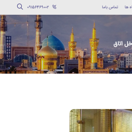
ه ها
تماس باما
‪09156469002‬
ل اتاق