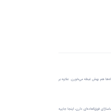
 یه خدمات VIP که حتی پادشاه‌ها هم بهش غبطه می‌خورن. علاوه بر
ساژای فوق‌العاده‌ای دارن، اینجا جاییه