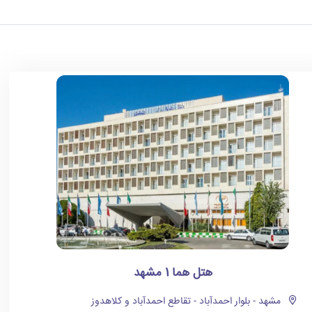
هتل هما 1 مشهد
مشهد - بلوار احمدآباد - تقاطع احمدآباد و کلاهدوز