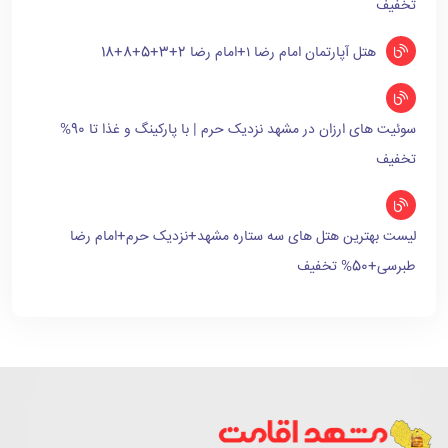
تخفیف
هتل آپارتمان امام رضا ۱+امام رضا 2+3+5+8+18
سوئیت های ارزان در مشهد نزدیک حرم | با پارکینگ و غذا تا 90%
تخفیف
لیست بهترین هتل های سه ستاره مشهد+نزدیک حرم+امام رضا
طبرسی+50% تخفیف