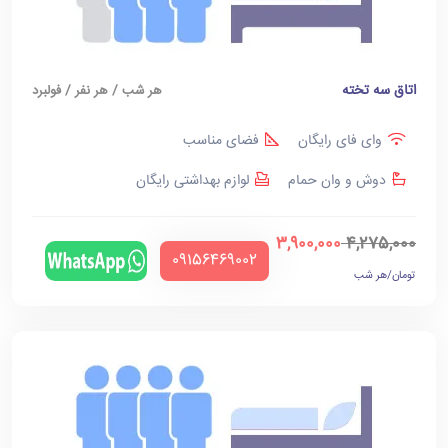
اتاق سه تخته
هر شب / هر نفر / فولبرد
وای فای رایگان
فضای مناسب
دوش و وان حمام
لوازم بهداشتی رایگان
3,900,000
4,275,000
‪09156469002‬
تومان/هر شب