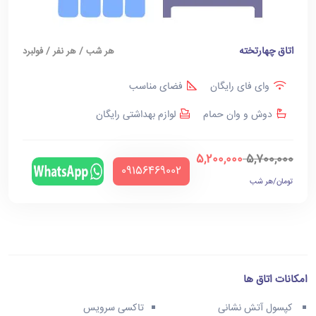
اتاق چهارتخته
هر شب / هر نفر / فولبرد
وای فای رایگان
فضای مناسب
دوش و وان حمام
لوازم بهداشتی رایگان
5,200,000
5,700,000
‪09156469002‬
تومان/هر شب
امکانات اتاق ها
کپسول آتش نشانی
تاکسی سرویس