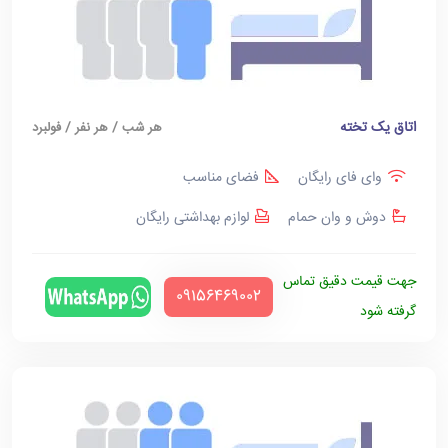
اتاق یک تخته
هر شب / هر نفر / فولبرد
وای فای رایگان
فضای مناسب
دوش و وان حمام
لوازم بهداشتی رایگان
جهت قیمت دقیق تماس
‪09156469002‬
گرفته شود