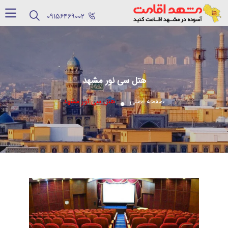
‪09156469002‬
هتل سی نور مشهد
صفحه اصلی
هتل سی نور مشهد