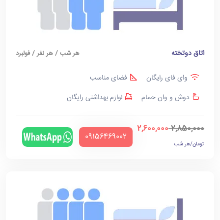
اتاق دوتخته
هر شب / هر نفر / فولبرد
وای فای رایگان
فضای مناسب
دوش و وان حمام
لوازم بهداشتی رایگان
2,600,000
2,850,000
‪09156469002‬
تومان/هر شب