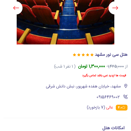
هتل سی نور مشهد
1,300,000 تومان
از
1,425,000
( 1 نفر 1 شب)
قیمت ها آپدید نمی باشد تماس بگیرد
مشهد، خیابان هفده شهریور، نبش دانش شرقی
‪09156469002‬
عالی
(7 بازخورد)
4.0
امکانات هتل