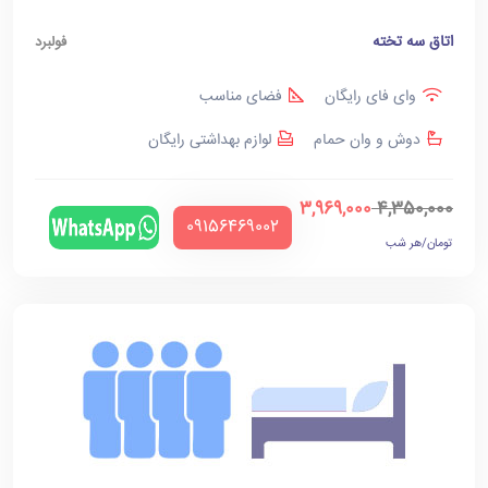
اتاق سه تخته
فولبرد
وای فای رایگان
فضای مناسب
دوش و وان حمام
لوازم بهداشتی رایگان
3,969,000
4,350,000
‪09156469002‬
تومان/هر شب