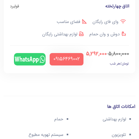
اتاق چهارتخته
فولبرد
وای فای رایگان
فضای مناسب
دوش و وان حمام
لوازم بهداشتی رایگان
5,292,000
5,800,000
‪09156469002‬
تومان/هر شب
امکانات اتاق ها
لوازم بهداشتی
حمام
تلویزیون
سیستم تهویه مطبوع