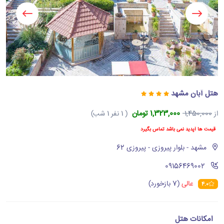
هتل آبان مشهد
1,323,000 تومان
از
1,450,000
( 1 نفر 1 شب)
قیمت ها آپدید نمی باشد تماس بگیرد
مشهد - بلوار پیروزی - پیروزی 62
‪09156469002‬
عالی
(7 بازخورد)
4.0
امکانات هتل