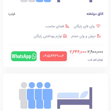
اتاق دوتخته
فولبرد
وای فای رایگان
فضای مناسب
دوش و وان حمام
لوازم بهداشتی رایگان
2,646,000
2,900,000
‪09156469002‬
تومان/هر شب