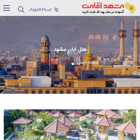
‪09156469002‬
هتل آبان مشهد
صفحه اصلی
هتل آبان مشهد