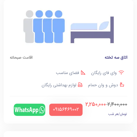
اتاق سه تخته
اقامت صبحانه
وای فای رایگان
فضای مناسب
دوش و وان حمام
لوازم بهداشتی رایگان
2,250,000
2,400,000
‪09156469002‬
تومان/هر شب