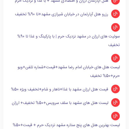
هتل آپارتمان ارزان و اقتصادی مشهد + با غذا و نزدیک حرم
رزرو هتل آپارتمان در خیابان شیرازی مشهد+تا 90% تخفیف
سوئیت های ارزان در مشهد نزدیک حرم | با پارکینگ و غذا تا 90%
تخفیف
لیست هتل های خیابان امام رضا مشهد+قیمت+شماره تلفن+ویو
حرم+50% تخفیف
قیمت هتل ارزان مشهد با غذا+ناهار و شام+تخفیف ویژه 50%
لیست هتل های مشهد با سلف سرویس+50% تخفیف+ ارزان
لیست بهترین هتل های پنج ستاره مشهد نزدیک حرم + قیمت+50%