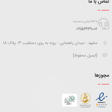
تماس با ما
24/7 تماس با خدمات
‪09156469002
مشهد - میدان راهنمایی - روبه به روی دستغیب 3- پلاک 18
[ایمیل محفوظ]
مجوزها