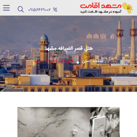
‪09156469002‬
هتل قصر الضیافه مشهد
صفحه اصلی
هتل قصر الضیافه مشهد