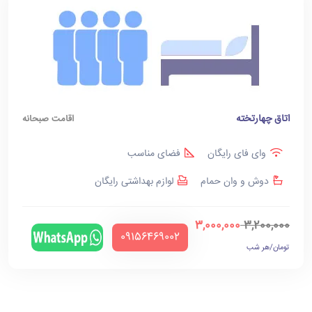
اتاق چهارتخته
اقامت صبحانه
وای فای رایگان
فضای مناسب
دوش و وان حمام
لوازم بهداشتی رایگان
3,000,000
3,200,000
‪09156469002‬
تومان/هر شب