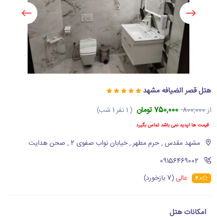
هتل قصر الضیافه مشهد
750,000 تومان
از
800,000
( 1 نفر 1 شب)
قیمت ها آپدید نمی باشد تماس بگیرد
مشهد مقدس , حرم مطهر , خیابان نواب صفوی 2 , صحن هدایت
‪09156469002‬
عالی
(7 بازخورد)
4.0
امکانات هتل