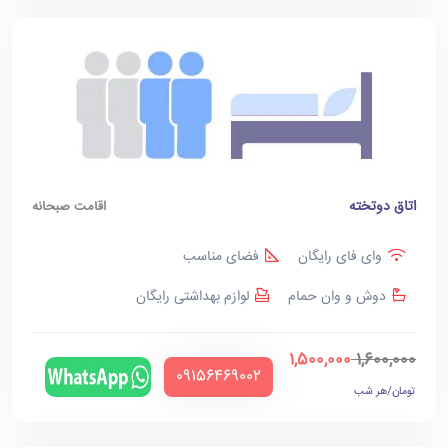
اتاق دوتخته
اقامت صبحانه
وای فای رایگان
فضای مناسب
دوش و وان حمام
لوازم بهداشتی رایگان
1,500,000
1,600,000
‪09156469002‬
تومان/هر شب