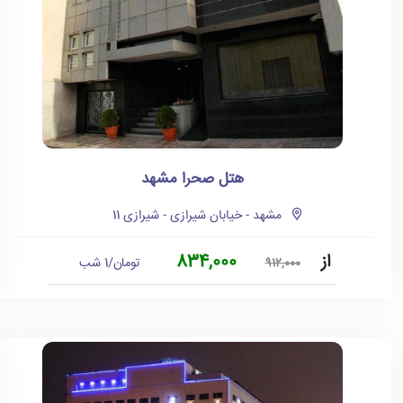
هتل صحرا مشهد
مشهد - خیابان شیرازی - شیرازی 11
از
834,000
تومان/1 شب
912,000