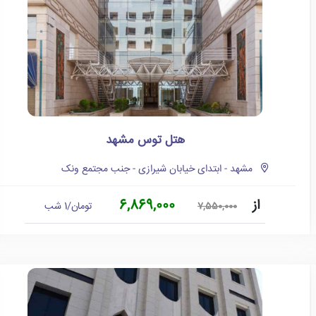
هتل توس مشهد
مشهد - ابتدای خیابان شیرازی - جنب مجتمع ونک
از
6,869,000
تومان/1 شب
7,550,000