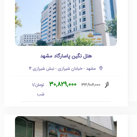
هتل نگین پاسارگاد مشهد
مشهد - خیابان شیرازی - نبش شیرازی 4
از
30,829,000
تومان/1
33,906,000
شب