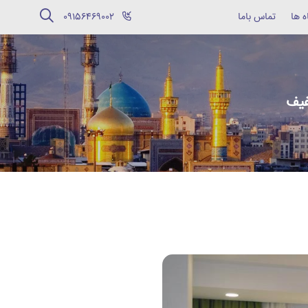
ه ها
تماس باما
‪09156469002‬