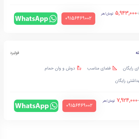
5,943,000
تومان/هر
‪09156469002‬
ه
فولبرد
ی رایگان
فضای مناسب
دوش و وان حمام
هداشتی رایگان
7,924,000
تومان/هر
‪09156469002‬