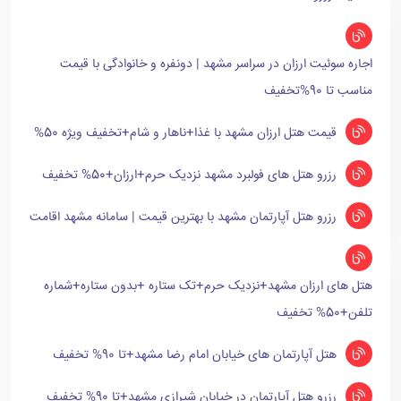
اجاره سوئیت ارزان در سراسر مشهد | دونفره و خانوادگی با قیمت
مناسب تا 90%تخفیف
قیمت هتل ارزان مشهد با غذا+ناهار و شام+تخفیف ویژه 50%
رزرو هتل های فولبرد مشهد نزدیک حرم+ارزان+50% تخفیف
رزرو هتل آپارتمان مشهد با بهترین قیمت | سامانه مشهد اقامت
هتل های ارزان مشهد+نزدیک حرم+تک ستاره +بدون ستاره+شماره
تلفن+50% تخفیف
هتل آپارتمان های خیابان امام رضا مشهد+تا 90% تخفیف
رزرو هتل آپارتمان در خیابان شیرازی مشهد+تا 90% تخفیف