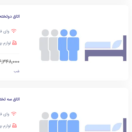
اتاق دوتخته
وای فا
لوازم ب
4,348,000
شب
اتاق سه تخت
وای فا
لوازم ب