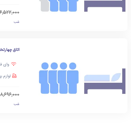
6,522,000
شب
اتاق چهارتخت
وای فا
لوازم ب
8,696,000
شب