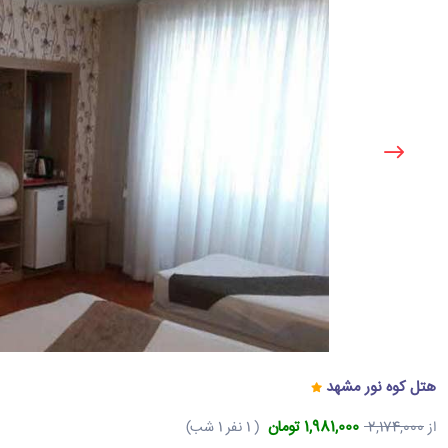
هتل کوه نور مشهد
1,981,000 تومان
از
2,174,000
( 1 نفر 1 شب)