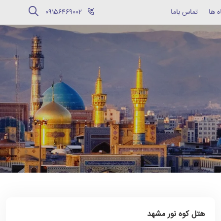
ه ها
تماس باما
‪09156469002‬
هتل کوه نور مشهد