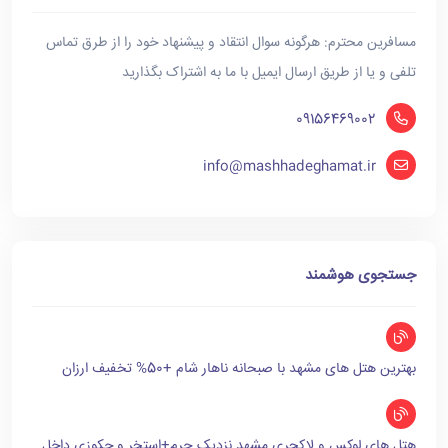
مسافرین محترم: هرگونه سوال انتقاد و پیشنهاد خود را از طرق تماس
تلفی و یا از طریق ارسال ایمیل با ما به اشتراک بگذارید
09156469002
info@mashhadeghamat.ir
جستجوی هوشمند
بهترین هتل های مشهد با صبحانه ناهار شام +50% تخفیف ارزان
هتل های لوکس و لاکچری مشهد نزدیک حرم+استخر و جکوزی داخل