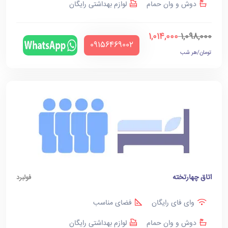
دوش و وان حمام
لوازم بهداشتی رایگان
1,014,000
1,098,000
‪09156469002‬
تومان/هر شب
اتاق چهارتخته
فولبرد
وای فای رایگان
فضای مناسب
دوش و وان حمام
لوازم بهداشتی رایگان