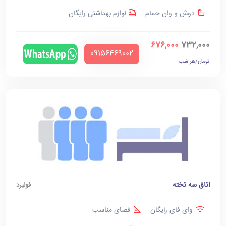
دوش و وان حمام
لوازم بهداشتی رایگان
676,000
732,000
‪09156469002‬
تومان/هر شب
اتاق سه تخته
فولبرد
وای فای رایگان
فضای مناسب