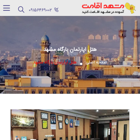
‪09156469002‬
هتل آپارتمان بارگاه مشهد
صفحه اصلی
هتل آپارتمان بارگاه مشهد