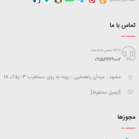
تماس با ما
24/7 تماس با خدمات
‪09156469002
مشهد - میدان راهنمایی - روبه به روی دستغیب 3- پلاک 18
[ایمیل محفوظ]
مجوزها