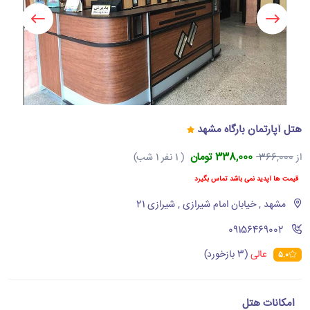
هتل آپارتمان بارگاه مشهد
338,000 تومان
از
366,000
( 1 نفر 1 شب)
قیمت ها آپدید نمی باشد تماس بگیرد
مشهد , خیابان امام شیرازی , شیرازی 21
‪09156469002‬
عالی
(3 بازخورد)
5.0
امکانات هتل