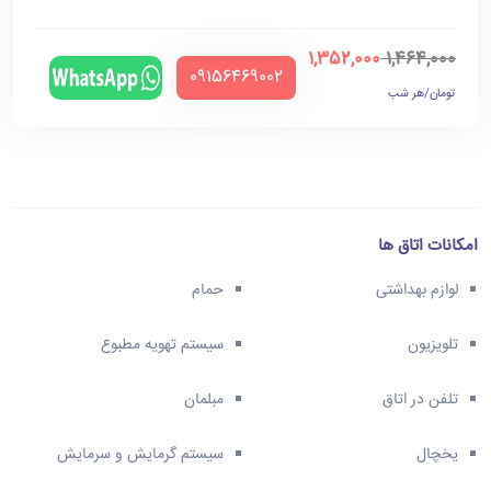
1,352,000
1,464,000
‪09156469002‬
تومان/هر شب
امکانات اتاق ها
لوازم بهداشتی
حمام
تلویزیون
سیستم تهویه مطبوع
تلفن در اتاق
مبلمان
یخچال
سیستم گرمایش و سرمایش