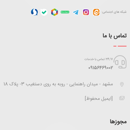
شبکه های اجتماعی:
تماس با ما
24/7 تماس با خدمات
‪09156469002
مشهد - میدان راهنمایی - روبه به روی دستغیب 3- پلاک 18
[ایمیل محفوظ]
مجوزها