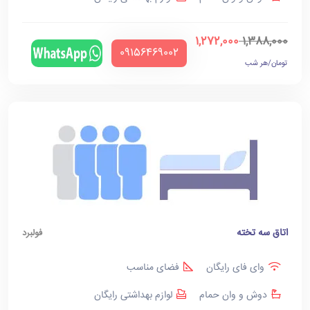
1,272,000
1,388,000
‪09156469002‬
تومان/هر شب
اتاق سه تخته
فولبرد
وای فای رایگان
فضای مناسب
دوش و وان حمام
لوازم بهداشتی رایگان