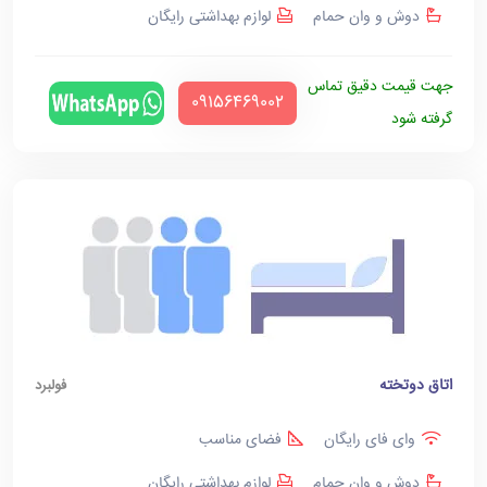
دوش و وان حمام
لوازم بهداشتی رایگان
جهت قیمت دقیق تماس
‪09156469002‬
گرفته شود
اتاق دوتخته
فولبرد
وای فای رایگان
فضای مناسب
دوش و وان حمام
لوازم بهداشتی رایگان