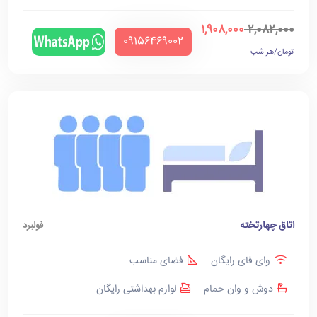
1,908,000
2,082,000
‪09156469002‬
تومان/هر شب
اتاق چهارتخته
فولبرد
وای فای رایگان
فضای مناسب
دوش و وان حمام
لوازم بهداشتی رایگان