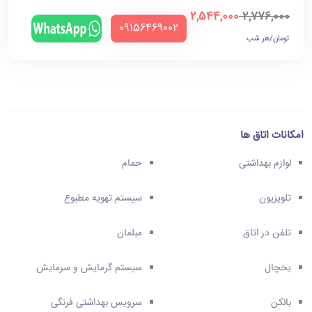
2,544,000
2,776,000
‪09156469002‬
تومان/هر شب
امکانات اتاق ها
لوازم بهداشتی
حمام
تلویزیون
سیستم تهویه مطبوع
تلفن در اتاق
مبلمان
یخچال
سیستم گرمایش و سرمایش
بالکن
سرویس بهداشتی فرنگی