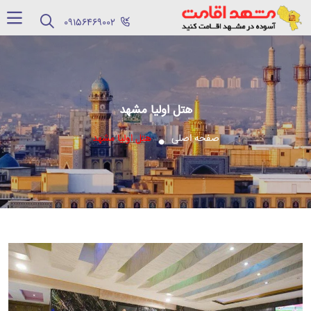
‪09156469002‬
هتل اولیا مشهد
صفحه اصلی
هتل اولیا مشهد