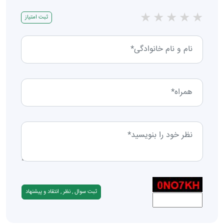
★
★
★
★
★
ثبت امتیاز