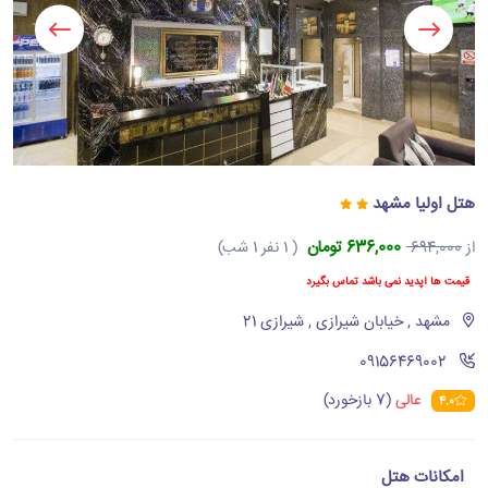
هتل اولیا مشهد
636,000 تومان
از
694,000
( 1 نفر 1 شب)
قیمت ها آپدید نمی باشد تماس بگیرد
مشهد , خیابان شیرازی , شیرازی 21
‪09156469002‬
عالی
(7 بازخورد)
4.0
امکانات هتل