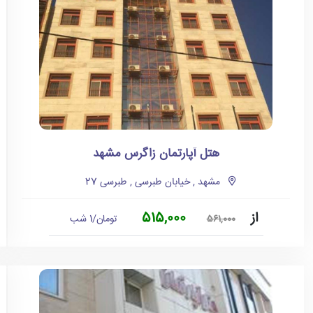
هتل آپارتمان زاگرس مشهد
مشهد , خیابان طبرسی , طبرسی 27
از
515,000
تومان/1 شب
561,000