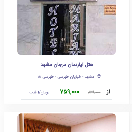
هتل آپارتمان مرجان مشهد
مشهد - خیایان طبرسی - طبرسی 18
از
759,000
تومان/1 شب
829,000