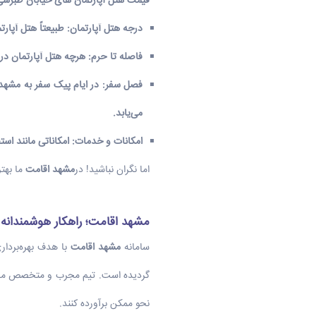
قیمت هتل آپارتمان های خیابان طبرس
درجه هتل آپارتمان
:
طبیعتاً
هتل آپارت
فاصله تا حرم
:
هرچه
هتل آپارتمان د
فصل سفر
:
در ایام پیک سفر به مشهد 
می‌یابد.
امکانات و خدمات
:
امکاناتی مانند است
اما نگران نباشید! در
مشهد اقامت
ما بهتر
مشهد اقامت؛ راهکار هوشمندانه ش
سامانه
مشهد اقامت
با هدف بهره‌بردار
گردیده است. تیم مجرب و متخصص ما با ت
نحو ممکن برآورده کنند.