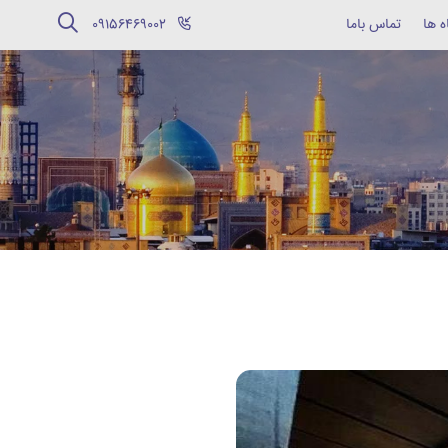
ه ها
تماس باما
‪09156469002‬