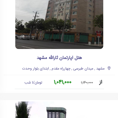
هتل آپارتمان ثارالله مشهد
مشهد , میدان طبرسی , چهارراه مقدم , ابتدای بلوار وحدت
از
1,041,000
تومان/1 شب
1,140,000