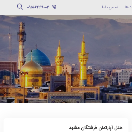
ه ها
تماس باما
‪09156469002‬
هتل آپارتمان فرشتگان مشهد