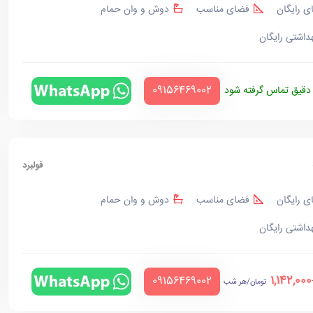
ی رایگان
فضای مناسب
دوش و وان حمام
هداشتی رایگان
‪09156469002‬
قیق تماس گرفته شود
فولبرد
ی رایگان
فضای مناسب
دوش و وان حمام
هداشتی رایگان
1,142,000
‪09156469002‬
تومان/هر شب