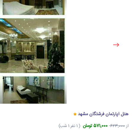
هتل آپارتمان فرشتگان مشهد
571,000 تومان
از
623,000
( 1 نفر 1 شب)