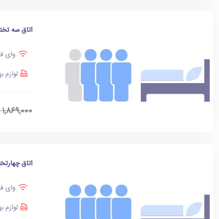
اتاق سه تخت
وای فا
لوازم ب
1,869,000
اتاق چهارتخت
وای فا
لوازم ب