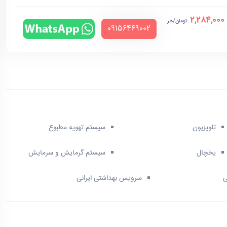
2,284,000
تومان/هر
‪09156469002‬
تلویزیون
سیستم تهویه مطبوع
یخچال
سیستم گرمایش و سرمایش
ی
سرویس بهداشتی ایرانی