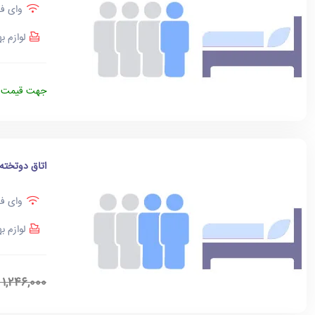
وای فا
لوازم ب
جهت قیمت د
اتاق دوتخته
وای فا
لوازم ب
1,246,000