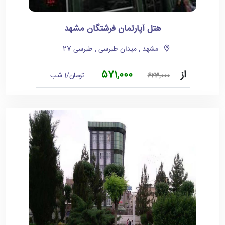
هتل آپارتمان فرشتگان مشهد
مشهد , میدان طبرسی , طبرسی 27
از
571,000
تومان/1 شب
623,000