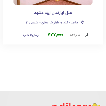
هتل آپارتمان ایزد مشهد
مشهد - ابتدای بلوار شارستان - طبرسی 19
از
777,000
تومان/1 شب
849,000