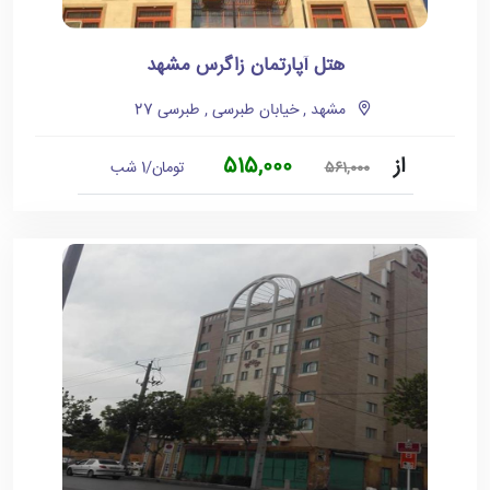
هتل آپارتمان زاگرس مشهد
مشهد , خیابان طبرسی , طبرسی 27
از
515,000
تومان/1 شب
561,000