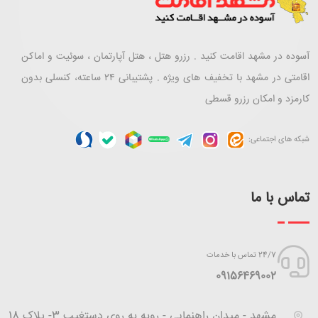
آسوده در مشهد اقامت کنید . رزرو هتل ، هتل آپارتمان ، سوئیت و اماکن
اقامتی در مشهد با تخفیف های ویژه . پشتیبانی ۲۴ ساعته، کنسلی بدون
کارمزد و امکان رزرو قسطی
شبکه های اجتماعی:
تماس با ما
24/7 تماس با خدمات
‪09156469002
مشهد - میدان راهنمایی - روبه به روی دستغیب 3- پلاک 18