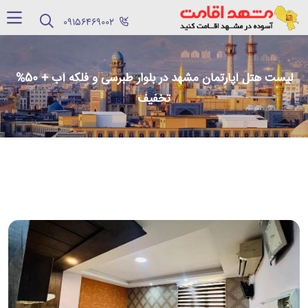
‪09156469002‬
لیست هتل آپارتمان مشهد در بلوار طبرسی و فلکه آب + 50%
تخفیف