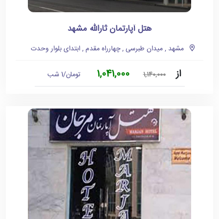
هتل آپارتمان ثارالله مشهد
مشهد , میدان طبرسی , چهارراه مقدم , ابتدای بلوار وحدت
از
1,041,000
تومان/1 شب
1,140,000