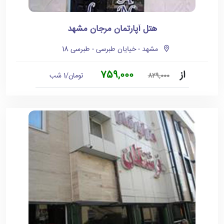
هتل آپارتمان مرجان مشهد
مشهد - خیایان طبرسی - طبرسی 18
از
759,000
تومان/1 شب
829,000