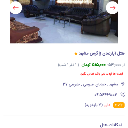
هتل آپارتمان زاگرس مشهد
515,000 تومان
از
561,000
( 1 نفر 1 شب)
قیمت ها آپدید نمی باشد تماس بگیرد
مشهد , خیابان طبرسی , طبرسی 27
‪09156469002‬
عالی
(7 بازخورد)
4.0
امکانات هتل