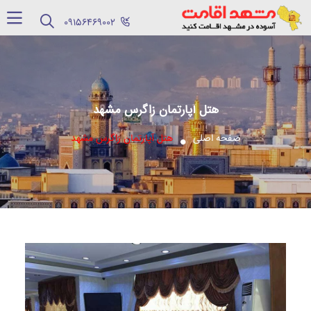
‪09156469002‬
هتل آپارتمان زاگرس مشهد
صفحه اصلی
هتل آپارتمان زاگرس مشهد