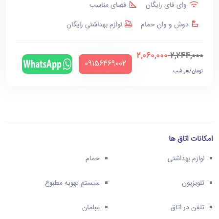
وای فای رایگان
فضای مناسب
دوش و وان حمام
لوازم بهداشتی رایگان
2,060,000
2,244,000
‪09156469002‬
تومان/هر شب
امکانات اتاق ها
لوازم بهداشتی
حمام
تلویزیون
سیستم تهویه مطبوع
تلفن در اتاق
مبلمان