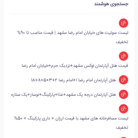
جستجوی هوشمند
لیست سوئیت های خیابان امام رضا مشهد | قیمت مناسب تا 90%
تخفیف
قیمت هتل آپارتمان لوکس مشهد+نزدیک حرم+خیابان امام رضا
هتل آپارتمان امام رضا ۱+امام رضا 2+3+5+8+18
هتل آپارتمان درجه یک مشهد+غذا+پارکینگ+نوساز+یک ستاره
لیست مسافرخانه های مشهد با قیمت ارزان + داری پارکینگ + 50%
تخفیف