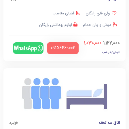
وای فای رایگان
فضای مناسب
دوش و وان حمام
لوازم بهداشتی رایگان
1,030,000
1,122,000
‪09156469002‬
تومان/هر شب
اتاق سه تخته
فولبرد