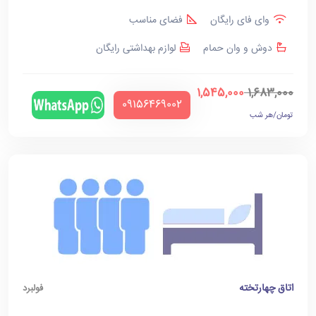
وای فای رایگان
فضای مناسب
دوش و وان حمام
لوازم بهداشتی رایگان
1,545,000
1,683,000
‪09156469002‬
تومان/هر شب
اتاق چهارتخته
فولبرد