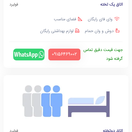
اتاق یک تخته
فولبرد
وای فای رایگان
فضای مناسب
دوش و وان حمام
لوازم بهداشتی رایگان
جهت قیمت دقیق تماس
‪09156469002‬
گرفته شود
اتاق دوتخته
فولبرد