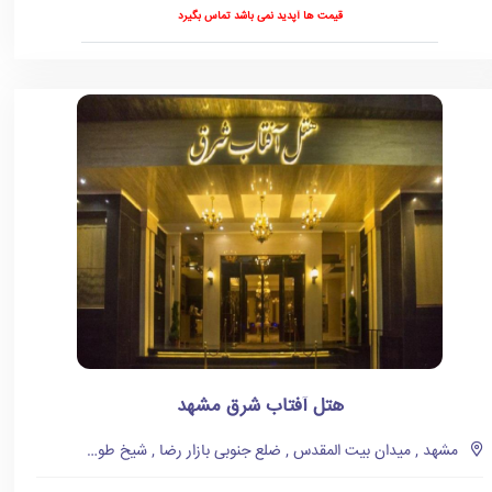
قیمت ها آپدید نمی باشد تماس بگیرد
هتل آفتاب شرق مشهد
مشهد , میدان بیت المقدس , ضلع جنوبی بازار رضا , شیخ طوسی 7 , پلاک49