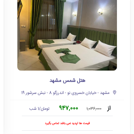
هتل شمس مشهد
مشهد - خیابان خسروی نو - اندرزگو 8 - نبش سرشور 19
از
947,000
تومان/1 شب
1,036,000
قیمت ها آپدید نمی باشد تماس بگیرد