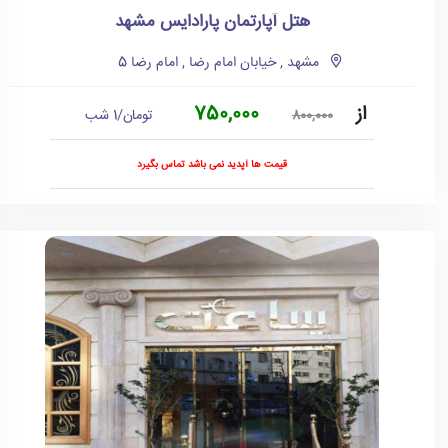
هتل آپارتمان پارادایس مشهد
مشهد , خیابان امام رضا , امام رضا 5
از
750,000
تومان/1 شب
800,000
قیمت ها آپدید نمی باشد تماس بگیرد