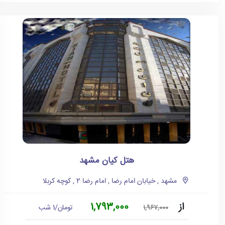
هتل کیان مشهد
مشهد , خیابان امام رضا , امام رضا 2 , کوچه کربلا
از
1,793,000
تومان/1 شب
1,967,000