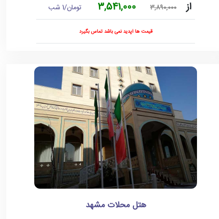
از
3,541,000
تومان/1 شب
3,890,000
قیمت ها آپدید نمی باشد تماس بگیرد
هتل محلات مشهد