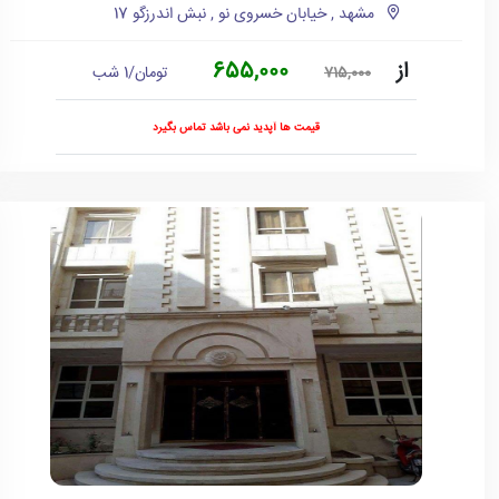
مشهد , خیابان خسروی نو , نبش اندرزگو 17
از
655,000
تومان/1 شب
715,000
قیمت ها آپدید نمی باشد تماس بگیرد