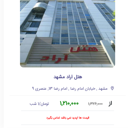
هتل آراد مشهد
مشهد , خیابان امام رضا , امام رضا 13, عنصری 9
از
1,210,000
تومان/1 شب
1,326,000
قیمت ها آپدید نمی باشد تماس بگیرد