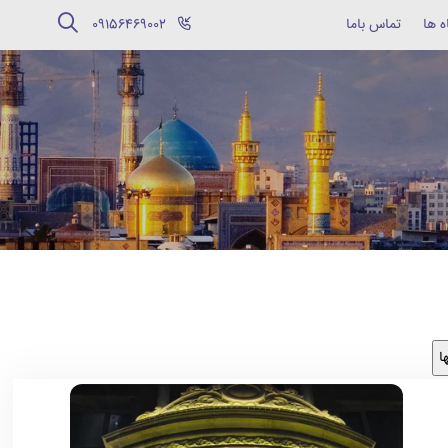
ه ها
تماس باما
‪09156469002‬