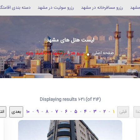
 مشهد
رزرو مسافرخانه در مشهد
رزرو سوئیت در مشهد
دسته بندی اقامتگا
لیست هتل های مشهد
صفحه اصلی
رزرو هتل در مشهد با تخفیف ویژه
Displaying results 1-21 (of 216)
10
-
9
-
8
-
7
-
6
-
5
-
4
-
3
-
2
-
1