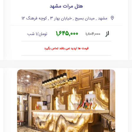
هتل مرآت مشهد
مشهد , میدان بسیج , خیابان بهار 3 , کوچه فرهنگ 12
از
1,645,000
تومان/1 شب
1,804,000
قیمت ها آپدید نمی باشد تماس بگیرد