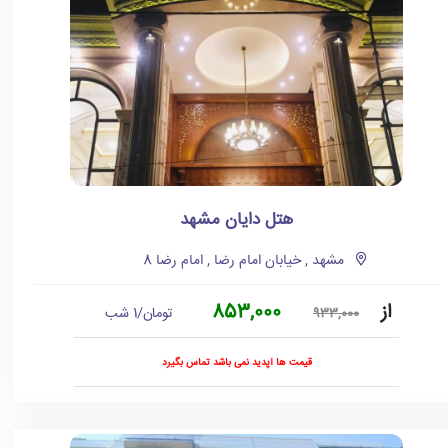
هتل دایان مشهد
مشهد , خیابان امام رضا , امام رضا 8
از
853,000
تومان/1 شب
933,000
قیمت ها آپدید نمی باشد تماس بگیرد