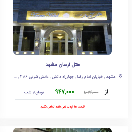
هتل آرسان مشهد
مشهد , خیایان امام رضا , چهارراه دانش , دانش شرقی 21/6 , امت رضا6
از
947,000
تومان/1 شب
1,036,000
قیمت ها آپدید نمی باشد تماس بگیرد