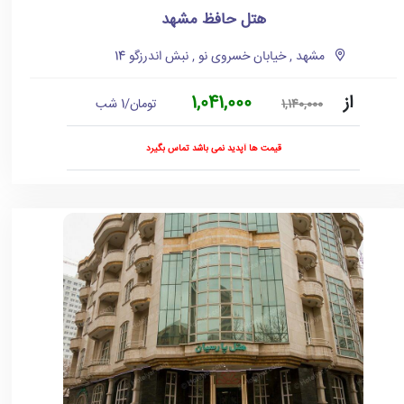
هتل حافظ مشهد
مشهد , خیابان خسروی نو , نبش اندرزگو 14
از
1,041,000
تومان/1 شب
1,140,000
قیمت ها آپدید نمی باشد تماس بگیرد