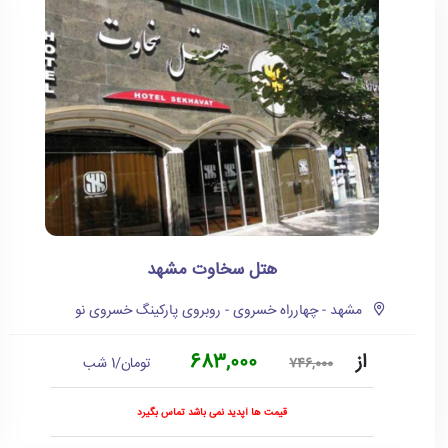
هتل سخاوت مشهد
مشهد - چهارراه خسروی - روبروی پارکینگ خسروی نو
از
683,000
تومان/1 شب
746,000
قیمت ها آپدید نمی باشد تماس بگیرد