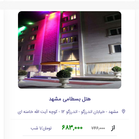
هتل بسطامی مشهد
مشهد - خیابان اندرزگو - اندرزگو 12 - کوچه آیت الله خامنه ای
از
683,000
تومان/1 شب
746,000