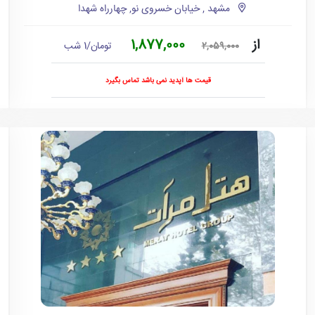
مشهد , خیابان خسروی نو, چهارراه شهدا
از
1,877,000
تومان/1 شب
2,059,000
قیمت ها آپدید نمی باشد تماس بگیرد