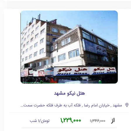
هتل نیکو مشهد
مشهد , خیابان امام رضا , فلکه آب به طرف فلکه حضرت سمت چپ
از
1,229,000
تومان/1 شب
1,346,000