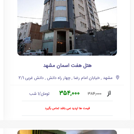
هتل هفت آسمان مشهد
مشهد , خیابان امام رضا , چهار راه دانش , دانش غربی 2/1
از
354,000
تومان/1 شب
384,000
قیمت ها آپدید نمی باشد تماس بگیرد