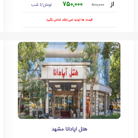
از
750,000
تومان/1 شب
800,000
قیمت ها آپدید نمی باشد تماس بگیرد
هتل آپادانا مشهد