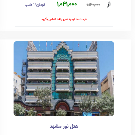
از
1,041,000
تومان/1 شب
1,140,000
قیمت ها آپدید نمی باشد تماس بگیرد
هتل نور مشهد