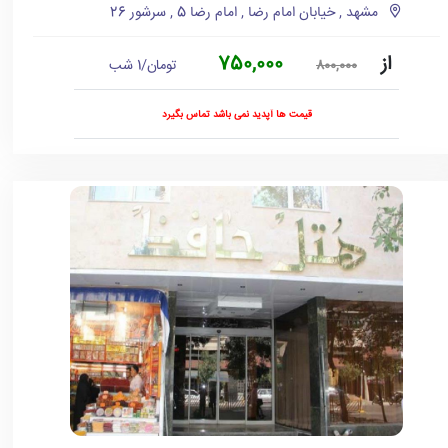
مشهد , خیابان امام رضا , امام رضا 5 , سرشور 26
از
750,000
تومان/1 شب
800,000
قیمت ها آپدید نمی باشد تماس بگیرد