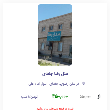
هتل رضا جغتای
خراسان رضوی، جغتای ، بلوار امام علی
از
450,000
تومان/1 شب
550,000
قیمت ها آپدید نمی باشد تماس بگیرد