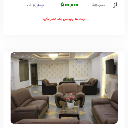
از
500,000
تومان/1 شب
550,000
قیمت ها آپدید نمی باشد تماس بگیرد