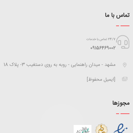
تماس با ما
24/7 تماس با خدمات
‪09156469002
مشهد - میدان راهنمایی - روبه به روی دستغیب 3- پلاک 18
[ایمیل محفوظ]
مجوزها