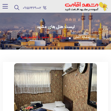
‪09156469002‬
لیست هتل های مشهد
صفحه اصلی
رزرو هتل در مشهد با تخفیف ویژه