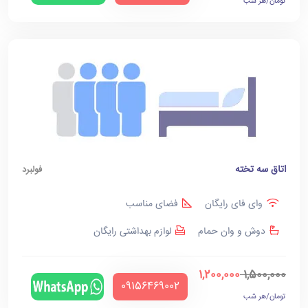
تومان/هر شب
اتاق سه تخته
فولبرد
وای فای رایگان
فضای مناسب
دوش و وان حمام
لوازم بهداشتی رایگان
1,200,000
1,500,000
‪09156469002‬
تومان/هر شب