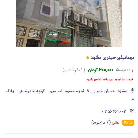
مهمانپذیر حیدری مشهد
400,000 تومان
از
500,000
( 1 نفر 1 شب)
قیمت ها آپدید نمی باشد تماس بگیرد
مشهد -خیابان شیرازی 9- کوچه مشهد- آب میرزا - کوچه مادرشاهی - پلاک
3
‪09156469002‬
عالی
(7 بازخورد)
4.0