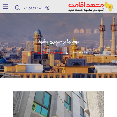
‪09156469002‬
مهمانپذیر حیدری مشهد
صفحه اصلی
مهمانپذیر حیدری مشهد