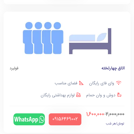
اتاق چهارتخته
فولبرد
وای فای رایگان
فضای مناسب
دوش و وان حمام
لوازم بهداشتی رایگان
1,600,000
2,000,000
‪09156469002‬
تومان/هر شب