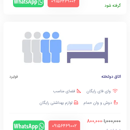
‪09156469002‬
گرفته شود
اتاق دوتخته
فولبرد
وای فای رایگان
فضای مناسب
دوش و وان حمام
لوازم بهداشتی رایگان
800,000
1,000,000
‪09156469002‬