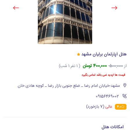
هتل آپارتمان برلیان مشهد
400,000 تومان
از
500,000
( 1 نفر 1 شب)
قیمت ها آپدید نمی باشد تماس بگیرد
مشهد-خیابان امام رضا ـ ضلع جنوبی بازار رضا ـ کوچه هادی خان
‪09156469002‬
عالی
(7 بازخورد)
4.0
امکانات هتل