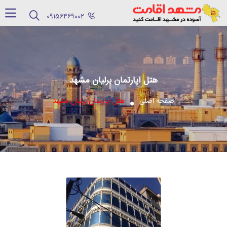
‪09156469002‬
هتل آپارتمان برلیان مشهد
صفحه اصلی
هتل آپارتمان برلیان مشهد