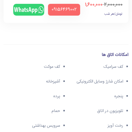
1,600,000
2,000,000
‪09156469002‬
تومان/هر شب
امکانات اتاق ها
کف سرامیک
کف موکت
امکان شارژ وسایل الکترونیکی
آشپزخانه
پنجره
پرده
تلویزیون در اتاق
حمام
رخت آویز
سرویس بهداشتی