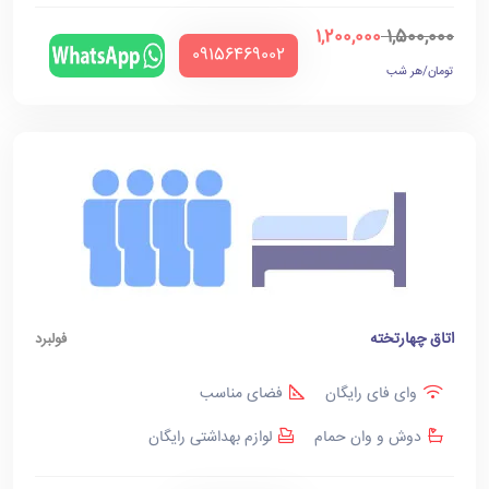
1,200,000
1,500,000
‪09156469002‬
تومان/هر شب
اتاق چهارتخته
فولبرد
وای فای رایگان
فضای مناسب
دوش و وان حمام
لوازم بهداشتی رایگان