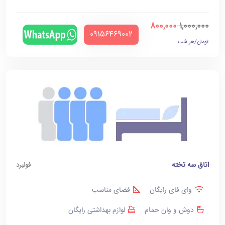
800,000
1,000,000
‪09156469002‬
تومان/هر شب
اتاق سه تخته
فولبرد
وای فای رایگان
فضای مناسب
دوش و وان حمام
لوازم بهداشتی رایگان