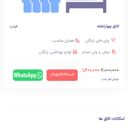
اتاق چهارتخته
فولبرد
وای فای رایگان
فضای مناسب
دوش و وان حمام
لوازم بهداشتی رایگان
1,600,000
2,000,000
‪09156469002‬
تومان/هر شب
امکانات اتاق ها