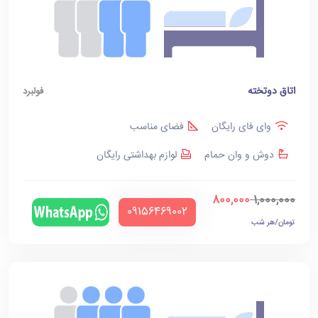
اتاق دوتخته
فولبرد
وای فای رایگان
فضای مناسب
دوش و وان حمام
لوازم بهداشتی رایگان
800,000
1,000,000
‪09156469002‬
تومان/هر شب