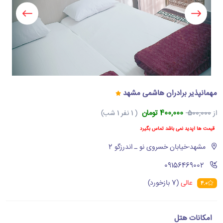
مهمانپذیر برادران هاشمی مشهد
400,000 تومان
از
500,000
( 1 نفر 1 شب)
قیمت ها آپدید نمی باشد تماس بگیرد
مشهد-خیابان خسروی نو ـ اندرزگو 2
‪09156469002‬
عالی
(7 بازخورد)
4.0
امکانات هتل