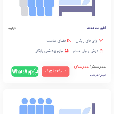
اتاق سه تخته
فولبرد
وای فای رایگان
فضای مناسب
دوش و وان حمام
لوازم بهداشتی رایگان
1,200,000
1,500,000
‪09156469002‬
تومان/هر شب