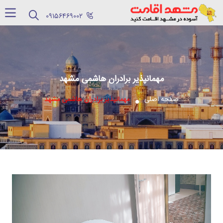
‪09156469002‬
مهمانپذیر برادران هاشمی مشهد
صفحه اصلی
مهمانپذیر برادران هاشمی مشهد