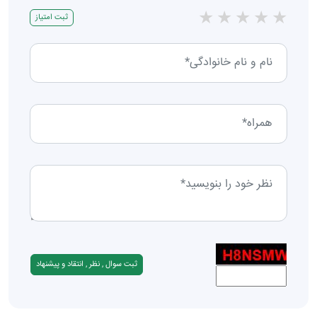
★
★
★
★
★
ثبت امتیاز