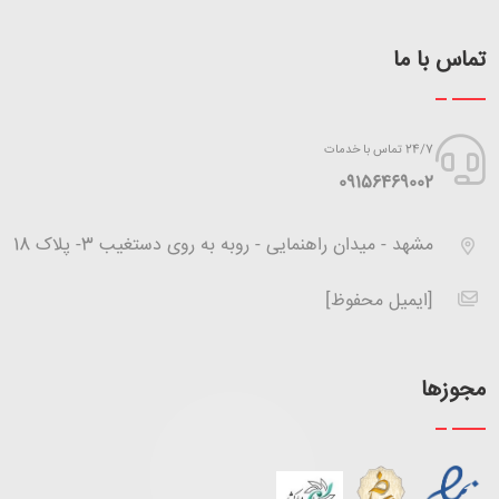
تماس با ما
24/7 تماس با خدمات
‪09156469002
مشهد - میدان راهنمایی - روبه به روی دستغیب 3- پلاک 18
[ایمیل محفوظ]
مجوزها