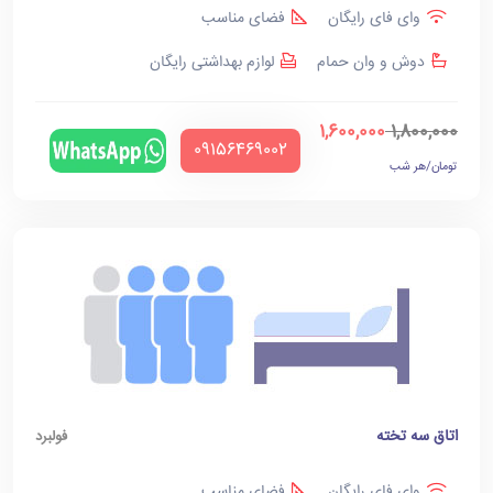
وای فای رایگان
فضای مناسب
دوش و وان حمام
لوازم بهداشتی رایگان
1,600,000
1,800,000
‪09156469002‬
تومان/هر شب
اتاق سه تخته
فولبرد
وای فای رایگان
فضای مناسب