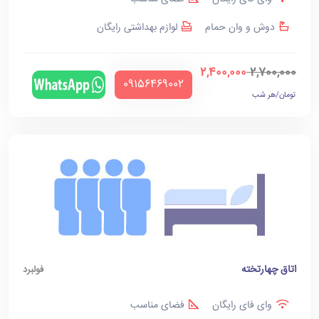
دوش و وان حمام
لوازم بهداشتی رایگان
2,400,000
2,700,000
‪09156469002‬
تومان/هر شب
اتاق چهارتخته
فولبرد
وای فای رایگان
فضای مناسب