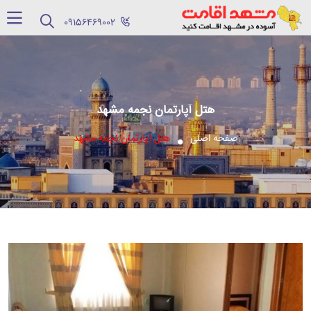
‪09156469002‬
هتل آپارتمان نجمه مشهد
صفحه اصلی
هتل آپارتمان نجمه مشهد