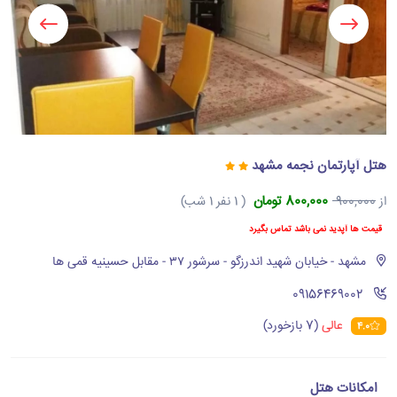
هتل آپارتمان نجمه مشهد
800,000 تومان
از
900,000
( 1 نفر 1 شب)
قیمت ها آپدید نمی باشد تماس بگیرد
مشهد - خیابان شهید اندرزگو - سرشور ۳۷ - مقابل حسینیه قمی ها
‪09156469002‬
عالی
(7 بازخورد)
4.0
امکانات هتل