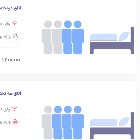
اتاق دوتخته
وای فا
لوازم ب
0
1,200,000
اتاق سه تخت
وای فا
لوازم ب