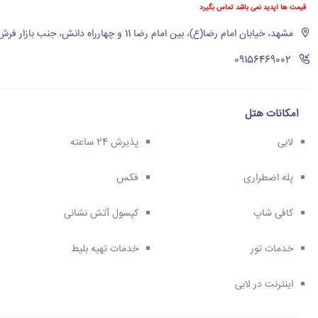
قیمت ها آپدید نمی باشد تماس بگیرد
مشهد، خیابان امام رضا(ع)، بین امام رضا 11 و چهارراه دانش، جنب بازار فرش
‪09156469002‬
امکانات هتل
لابی
پذیرش 24 ساعته
پله اضطراری
فکس
کافی شاپ
کپسول آتش نشانی
خدمات تور
خدمات تهیه بلیط
اینترنت در لابی