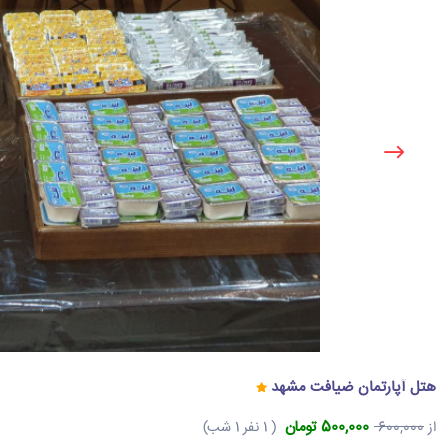
هتل آپارتمان ضیافت مشهد
500,000 تومان
از
600,000
( 1 نفر 1 شب)