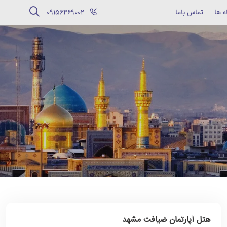
ه ها
تماس باما
‪09156469002‬
هتل آپارتمان ضیافت مشهد