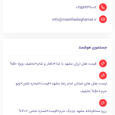
09156469002
info@mashhadeghamat.ir
جستجوی هوشمند
قیمت هتل ارزان مشهد با غذا+ناهار و شام+تخفیف ویژه 50%
لیست هتل های خیابان امام رضا مشهد+قیمت+شماره تلفن+ویو
حرم+50% تخفیف
رزرو مسافرخانه مشهد نزدیک حرم+قیمت+شماره تماس +70%