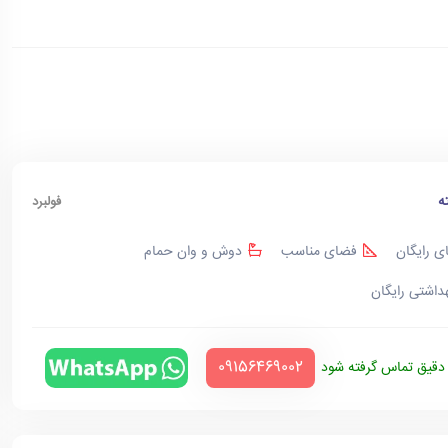
ه
فولبرد
ی رایگان
فضای مناسب
دوش و وان حمام
هداشتی رایگان
‪09156469002‬
قیق تماس گرفته شود