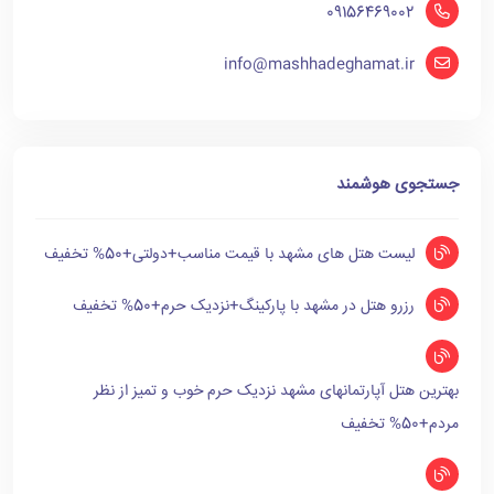
09156469002
info@mashhadeghamat.ir
جستجوی هوشمند
لیست هتل های مشهد با قیمت مناسب+دولتی+50% تخفیف
رزرو هتل در مشهد با پارکینگ+نزدیک حرم+50% تخفیف
بهترین هتل آپارتمانهای مشهد نزدیک حرم خوب و تمیز از نظر
مردم+50% تخفیف