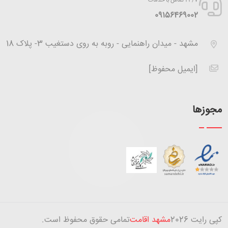
24/7 تماس با خدمات
‪09156469002
مشهد - میدان راهنمایی - روبه به روی دستغیب 3- پلاک 18
[ایمیل محفوظ]
مجوزها
کپی رایت
2026
مشهد اقامت
تمامی حقوق محفوظ است.