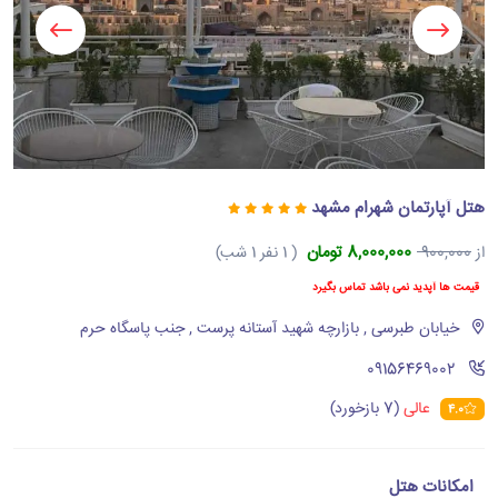
هتل آپارتمان شهرام مشهد
8,000,000 تومان
از
900,000
( 1 نفر 1 شب)
قیمت ها آپدید نمی باشد تماس بگیرد
خیابان طبرسی , بازارچه شهید آستانه پرست , جنب پاسگاه حرم
‪09156469002‬
عالی
(7 بازخورد)
4.0
امکانات هتل