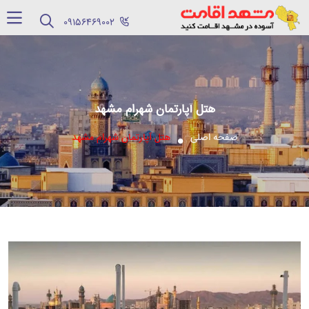
‪09156469002‬
هتل آپارتمان شهرام مشهد
صفحه اصلی
هتل آپارتمان شهرام مشهد