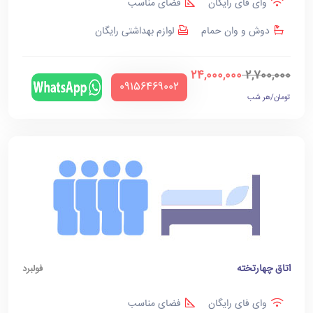
وای فای رایگان
فضای مناسب
دوش و وان حمام
لوازم بهداشتی رایگان
24,000,000
2,700,000
‪09156469002‬
تومان/هر شب
اتاق چهارتخته
فولبرد
وای فای رایگان
فضای مناسب