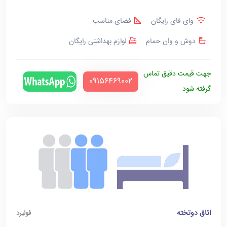
وای فای رایگان
فضای مناسب
دوش و وان حمام
لوازم بهداشتی رایگان
جهت قیمت دقیق تماس
‪09156469002‬
گرفته شود
اتاق دوتخته
فولبرد