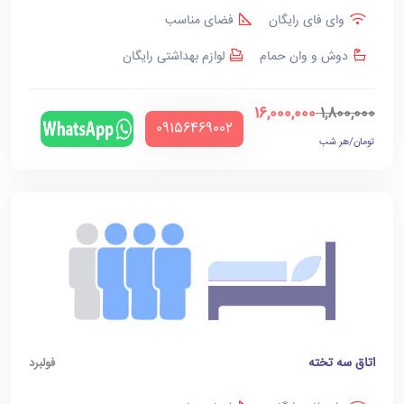
وای فای رایگان
فضای مناسب
دوش و وان حمام
لوازم بهداشتی رایگان
16,000,000
1,800,000
‪09156469002‬
تومان/هر شب
اتاق سه تخته
فولبرد