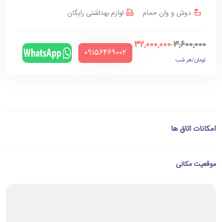
دوش و وان حمام
لوازم بهداشتی رایگان
32,000,000
3,600,000
‪09156469002‬
تومان/هر شب
امکانات اتاق ها
موقعیت مکانی