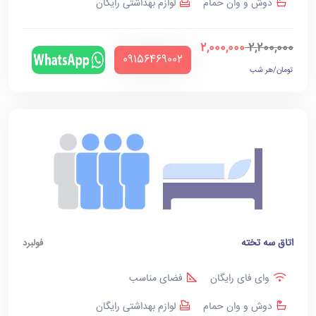
دوش و وان حمام
لوازم بهداشتی رایگان
2,000,000
2,200,000
‪09156469002‬
تومان/هر شب
اتاق سه تخته
فولبرد
وای فای رایگان
فضای مناسب
دوش و وان حمام
لوازم بهداشتی رایگان