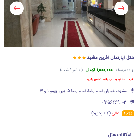
هتل آپارتمان آفرین مشهد
1,000,000 تومان
از
1,100,000
( 1 نفر 1 شب)
قیمت ها آپدید نمی باشد تماس بگیرد
مشهد، خیابان امام رضا، امام رضا ۵، بین چهنو ۱ و ۳
‪09156469002‬
عالی
(7 بازخورد)
4.0
امکانات هتل