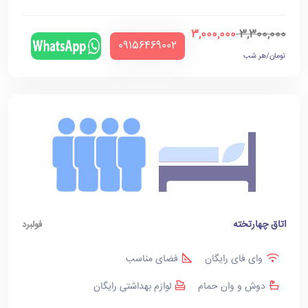
3,000,000
3,300,000
‪09156469002‬
تومان/هر شب
اتاق چهارتخته
فولبرد
وای فای رایگان
فضای مناسب
دوش و وان حمام
لوازم بهداشتی رایگان