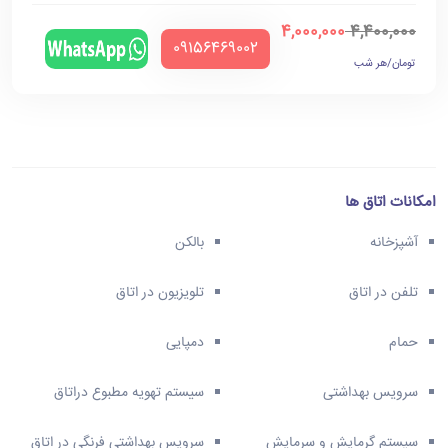
4,000,000
4,400,000
‪09156469002‬
تومان/هر شب
امکانات اتاق ها
آشپزخانه
بالکن
تلفن در اتاق
تلویزیون در اتاق
حمام
دمپایی
سرویس بهداشتی
سیستم تهویه مطبوع دراتاق
سیستم گرمایش و سرمایش
سرویس بهداشتی فرنگی در اتاق