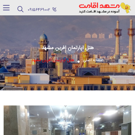
‪09156469002‬
هتل آپارتمان آفرین مشهد
صفحه اصلی
هتل آپارتمان آفرین مشهد