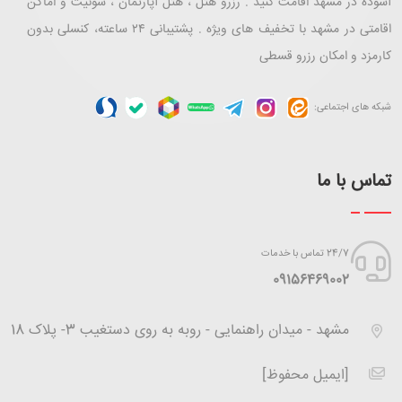
آسوده در مشهد اقامت کنید . رزرو هتل ، هتل آپارتمان ، سوئیت و اماکن
اقامتی در مشهد با تخفیف های ویژه . پشتیبانی ۲۴ ساعته، کنسلی بدون
کارمزد و امکان رزرو قسطی
شبکه های اجتماعی:
تماس با ما
24/7 تماس با خدمات
‪09156469002
مشهد - میدان راهنمایی - روبه به روی دستغیب 3- پلاک 18
[ایمیل محفوظ]