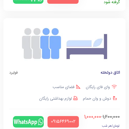
گرفته شود
اتاق دوتخته
فولبرد
وای فای رایگان
فضای مناسب
دوش و وان حمام
لوازم بهداشتی رایگان
1,000,000
1,200,000
‪09156469002‬
تومان/هر شب