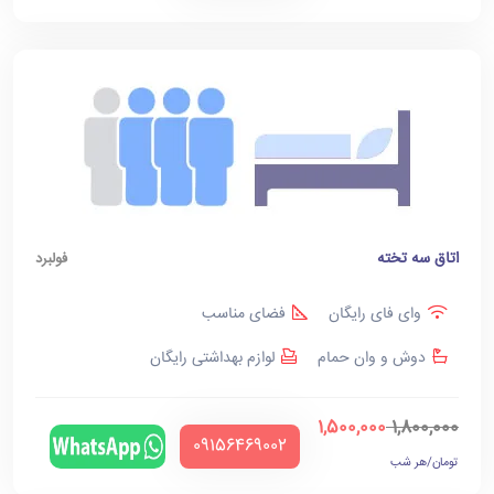
اتاق سه تخته
فولبرد
وای فای رایگان
فضای مناسب
دوش و وان حمام
لوازم بهداشتی رایگان
1,500,000
1,800,000
‪09156469002‬
تومان/هر شب