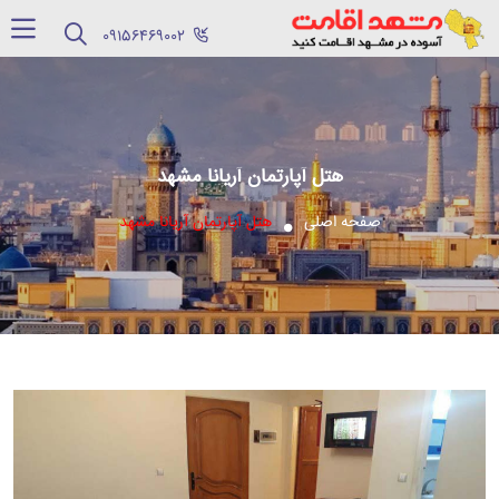
‪09156469002‬
هتل آپارتمان آریانا مشهد
صفحه اصلی
هتل آپارتمان آریانا مشهد