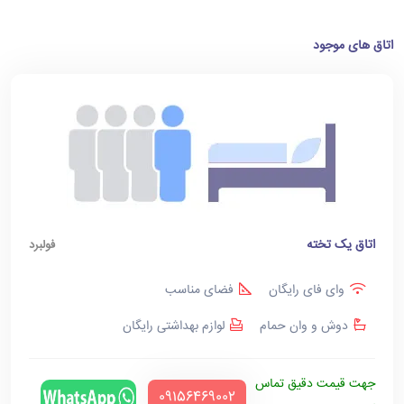
اتاق های موجود
اتاق یک تخته
فولبرد
وای فای رایگان
فضای مناسب
دوش و وان حمام
لوازم بهداشتی رایگان
جهت قیمت دقیق تماس
‪09156469002‬