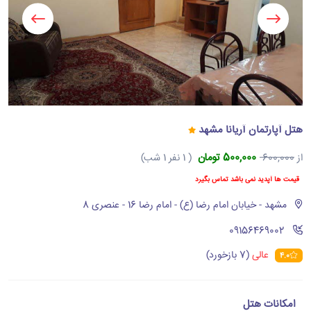
هتل آپارتمان آریانا مشهد
500,000 تومان
از
600,000
( 1 نفر 1 شب)
قیمت ها آپدید نمی باشد تماس بگیرد
مشهد - خیابان امام رضا (ع) - امام رضا 16 - عنصری 8
‪09156469002‬
عالی
(7 بازخورد)
4.0
امکانات هتل