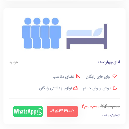
اتاق چهارتخته
فولبرد
وای فای رایگان
فضای مناسب
دوش و وان حمام
لوازم بهداشتی رایگان
2,000,000
2,400,000
‪09156469002‬
تومان/هر شب