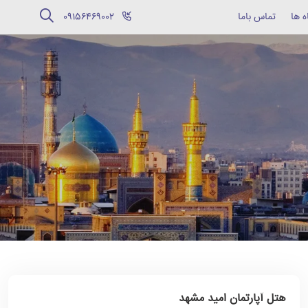
ه ها
تماس باما
‪09156469002‬
هتل آپارتمان امید مشهد