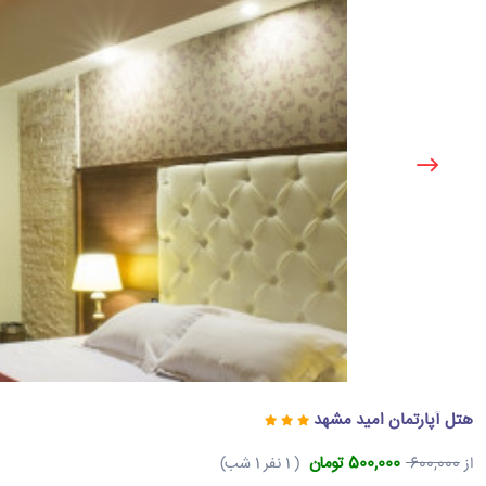
هتل آپارتمان امید مشهد
500,000 تومان
از
600,000
( 1 نفر 1 شب)